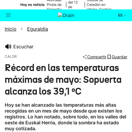
del 12
|
|
Hoy es noticia
Pirata de
Celedón en
de
Donostia
Vitoria-Gasteiz
agosto
ES
Inicio
Eguraldia
Actualidad
Buscador
Política
Escuchar
CALOR
Compartir
Guardar
Cultura
Récord en las temperaturas
máximas de mayo: Sopuerta
Ikusmiran
alcanza los 39,1 ºC
Eguraldia
Hoy se han alcanzado las temperaturas más altas
recogidas en un mes de mayo desde que existen los
registros. Lo han notado, sobre todo, en los valles del
oeste de Euskal Herria, donde la sombra ha estado
muy cotizada.