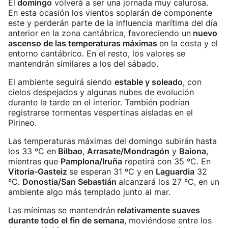
El
domingo
volverá a ser una jornada muy calurosa.
En esta ocasión los vientos soplarán de componente
este y perderán parte de la influencia marítima del día
anterior en la zona cantábrica, favoreciendo un
nuevo
ascenso de las temperaturas máximas
en la costa y el
entorno cantábrico. En el resto, los valores se
mantendrán similares a los del sábado.
El ambiente seguirá siendo
estable y soleado
, con
cielos despejados y algunas nubes de evolución
durante la tarde en el interior. También podrían
registrarse tormentas vespertinas aisladas en el
Pirineo.
Las temperaturas máximas del domingo subirán hasta
los 33 ºC en
Bilbao
,
Arrasate/Mondragón
y
Baiona
,
mientras que
Pamplona/Iruña
repetirá con 35 ºC. En
Vitoria-Gasteiz
se esperan 31 ºC y en
Laguardia
32
ºC.
Donostia/San Sebastián
alcanzará los 27 ºC, en un
ambiente algo más templado junto al mar.
Las mínimas se mantendrán
relativamente suaves
durante todo el fin de semana
, moviéndose entre los