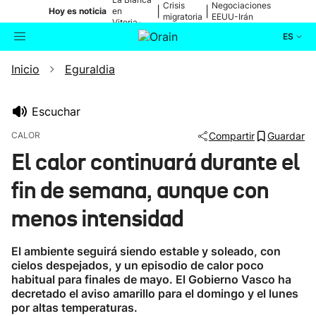
Crisis
Negociaciones
|
|
Hoy es noticia
en
migratoria
EEUU-Irán
Vitoria-
Gasteiz
ES
Inicio
Eguraldia
Actualidad
Buscador
Política
Escuchar
CALOR
Compartir
Guardar
Cultura
El calor continuará durante el
fin de semana, aunque con
Ikusmiran
menos intensidad
Eguraldia
El ambiente seguirá siendo estable y soleado, con
cielos despejados, y un episodio de calor poco
habitual para finales de mayo. El Gobierno Vasco ha
decretado el aviso amarillo para el domingo y el lunes
por altas temperaturas.