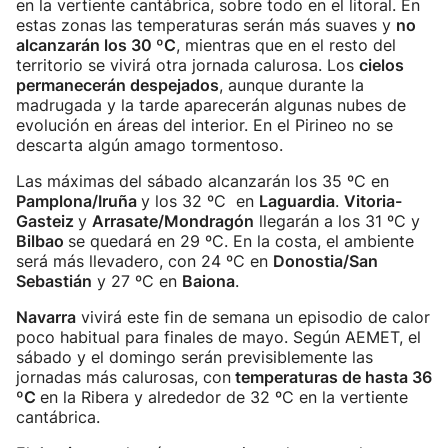
en la vertiente cantábrica, sobre todo en el litoral. En
estas zonas las temperaturas serán más suaves y
no
alcanzarán los 30 ºC
, mientras que en el resto del
territorio se vivirá otra jornada calurosa. Los
cielos
permanecerán despejados
, aunque durante la
madrugada y la tarde aparecerán algunas nubes de
evolución en áreas del interior. En el Pirineo no se
descarta algún amago tormentoso.
Las máximas del sábado alcanzarán los 35 ºC en
Pamplona/Iruña
y los 32 ºC en
Laguardia
.
Vitoria-
Gasteiz
y
Arrasate/Mondragón
llegarán a los 31 ºC y
Bilbao
se quedará en 29 ºC. En la costa, el ambiente
será más llevadero, con 24 ºC en
Donostia/San
Sebastián
y 27 ºC en
Baiona
.
Navarra
vivirá este fin de semana un episodio de calor
poco habitual para finales de mayo. Según AEMET, el
sábado y el domingo serán previsiblemente las
jornadas más calurosas, con
temperaturas de hasta 36
ºC
en la Ribera y alrededor de 32 ºC en la vertiente
cantábrica.