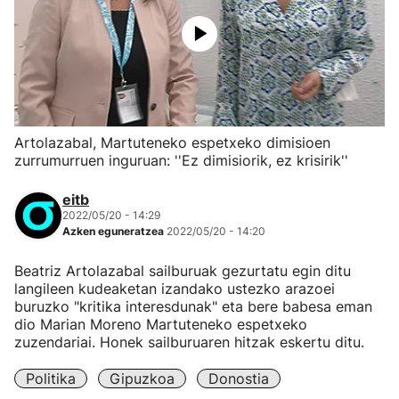
Artolazabal, Martuteneko espetxeko dimisioen
zurrumurruen inguruan: ''Ez dimisiorik, ez krisirik''
eitb
2022/05/20 - 14:29
Azken eguneratzea
2022/05/20 - 14:20
Beatriz Artolazabal sailburuak gezurtatu egin ditu
langileen kudeaketan izandako ustezko arazoei
buruzko "kritika interesdunak" eta bere babesa eman
dio Marian Moreno Martuteneko espetxeko
zuzendariai. Honek sailburuaren hitzak eskertu ditu.
Politika
Gipuzkoa
Donostia