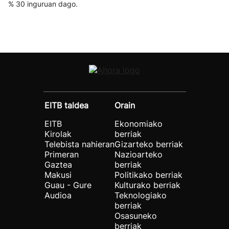
% 30 inguruan dago.
EITB taldea
Orain
EITB
Ekonomiako
Kirolak
berriak
Telebista nahieran
Gizarteko berriak
Primeran
Nazioarteko
Gaztea
berriak
Makusi
Politikako berriak
Guau - Gure
Kulturako berriak
Audioa
Teknologiako
berriak
Osasuneko
berriak