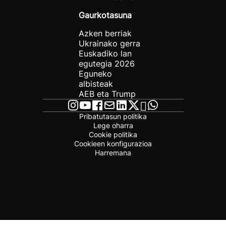
Gaurkotasuna
Azken berriak
Ukrainako gerra
Euskadiko lan
egutegia 2026
Eguneko
albisteak
AEB eta Trump
Pribatutasun politika
Lege oharra
Cookie politika
Cookieen konfigurazioa
Harremana