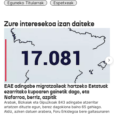
Eguneko Titularrak
Espetxeak
Zure interesekoa izan daiteke
EAE adingabe migratzaileak hartzeko Estatuak
ezarritako kupoaren gainetik dago, eta
Nafarroa, berriz, azpitik
Arabak, Bizkaiak eta Gipuzkoak 843 adingabe atzerritar
artatzen dituzte egun, berez dagokiona baino 65 gehiago.
Aldiz, azken datuen arabera, Foru Erkidegoa bere gaitasunaren