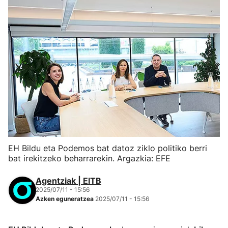
EH Bildu eta Podemos bat datoz ziklo politiko berri
bat irekitzeko beharrarekin. Argazkia: EFE
Agentziak | EITB
2025/07/11 - 15:56
Azken eguneratzea
2025/07/11 - 15:56