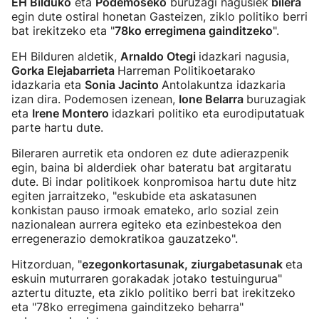
EH Bilduko
eta
Podemoseko
buruzagi nagusiek
bilera
egin dute ostiral honetan Gasteizen, ziklo politiko berri
bat irekitzeko eta "
78ko erregimena gainditzeko
".
EH Bilduren aldetik,
Arnaldo Otegi
idazkari nagusia,
Gorka Elejabarrieta
Harreman Politikoetarako
idazkaria eta
Sonia Jacinto
Antolakuntza idazkaria
izan dira. Podemosen izenean,
Ione Belarra
buruzagiak
eta
Irene Montero
idazkari politiko eta eurodiputatuak
parte hartu dute.
Bileraren aurretik eta ondoren ez dute adierazpenik
egin, baina bi alderdiek ohar bateratu bat argitaratu
dute. Bi indar politikoek konpromisoa hartu dute hitz
egiten jarraitzeko, "eskubide eta askatasunen
konkistan pauso irmoak emateko, arlo sozial zein
nazionalean aurrera egiteko eta ezinbestekoa den
erregenerazio demokratikoa gauzatzeko".
Hitzorduan, "
ezegonkortasunak, ziurgabetasunak
eta
eskuin muturraren gorakadak jotako testuingurua"
aztertu dituzte, eta ziklo politiko berri bat irekitzeko
eta "78ko erregimena gainditzeko beharra"