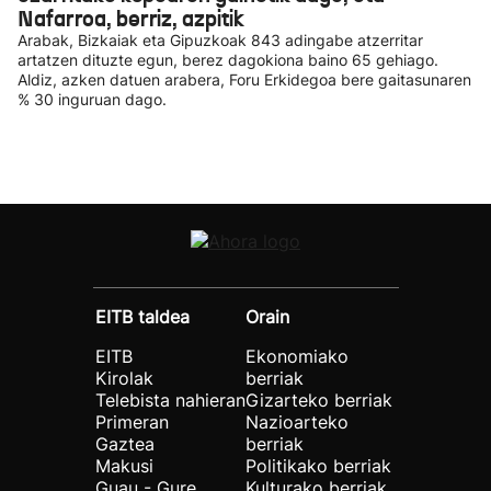
Nafarroa, berriz, azpitik
Arabak, Bizkaiak eta Gipuzkoak 843 adingabe atzerritar
artatzen dituzte egun, berez dagokiona baino 65 gehiago.
Aldiz, azken datuen arabera, Foru Erkidegoa bere gaitasunaren
% 30 inguruan dago.
EITB taldea
Orain
EITB
Ekonomiako
Kirolak
berriak
Telebista nahieran
Gizarteko berriak
Primeran
Nazioarteko
Gaztea
berriak
Makusi
Politikako berriak
Guau - Gure
Kulturako berriak