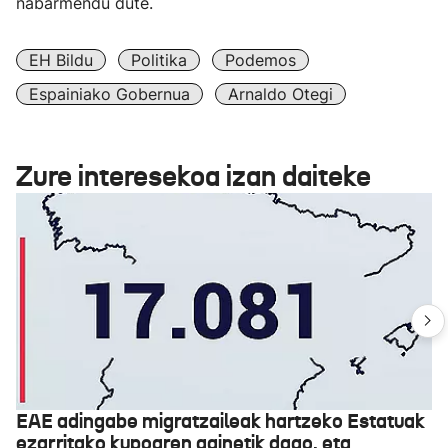
nabarmendu dute.
EH Bildu
Politika
Podemos
Espainiako Gobernua
Arnaldo Otegi
Zure interesekoa izan daiteke
EAE adingabe migratzaileak hartzeko Estatuak
ezarritako kupoaren gainetik dago, eta