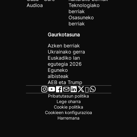
Audioa
Teknologiako
berriak
Osasuneko
berriak
Gaurkotasuna
Azken berriak
Ukrainako gerra
Euskadiko lan
egutegia 2026
Eguneko
albisteak
AEB eta Trump
Pribatutasun politika
Lege oharra
Cookie politika
Cookieen konfigurazioa
Harremana