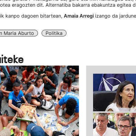
otea eragozten dit. Alternatiba bakarra ebakuntza egitea da
tik kanpo dagoen bitartean,
Amaia Arregi
izango da jardune
n Maria Aburto
Politika
aiteke