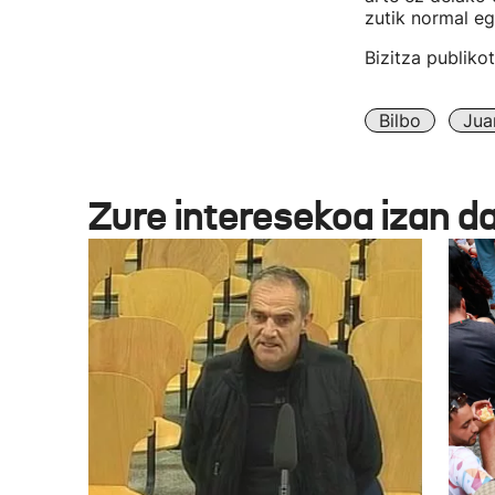
zutik normal eg
Bizitza publiko
Bilbo
Jua
Zure interesekoa izan d