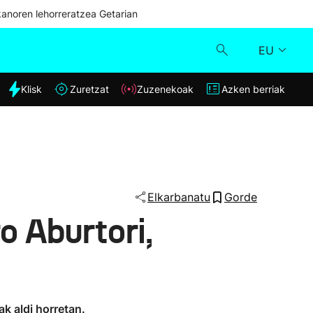
kanoren lehorreratzea Getarian
EU
dia
Klisk
Zuretzat
Zuzenekoak
Azken berriak
Klisk
Zuzenekoak
Zuretzat
Elkarbanatu
Gorde
o Aburtori,
Azken berriak
k aldi horretan.