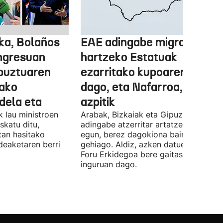
ka, Bolaños
EAE adingabe migratzailea
ngresuan
hartzeko Estatuak
abuztuaren
ezarritako kupoaren gainet
ako
dago, eta Nafarroa, berriz,
 dela eta
azpitik
 lau ministroen
Arabak, Bizkaiak eta Gipuzkoak 843
skatu ditu,
adingabe atzerritar artatzen dituzte
tan hasitako
egun, berez dagokiona baino 65
deaketaren berri
gehiago. Aldiz, azken datuen arabera,
Foru Erkidegoa bere gaitasunaren % 
inguruan dago.