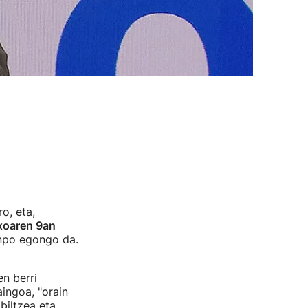
o, eta,
xoaren 9an
kanpo egongo da.
n berri
ingoa, "orain
biltzea eta