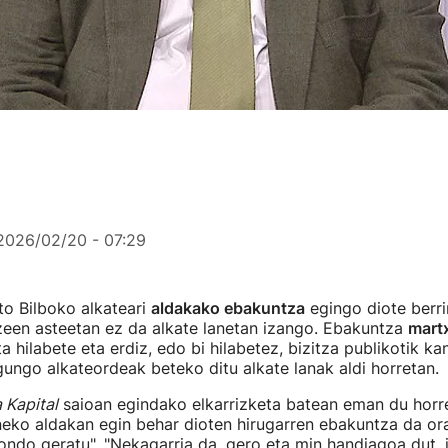
2026/02/20 - 07:29
to Bilboko alkateari
aldakako ebakuntza
egingo diote berrir
zeen asteetan ez da alkate lanetan izango. Ebakuntza
mart
ta hilabete eta erdiz, edo bi hilabetez, bizitza publikotik 
ungo alkateordeak beteko ditu alkate lanak aldi horretan.
 Kapital
saioan egindako elkarrizketa batean eman du horre
eko aldakan egin behar dioten hirugarren ebakuntza da ora
ondo geratu". "Nekagarria da, gero eta min handiagoa dut, i