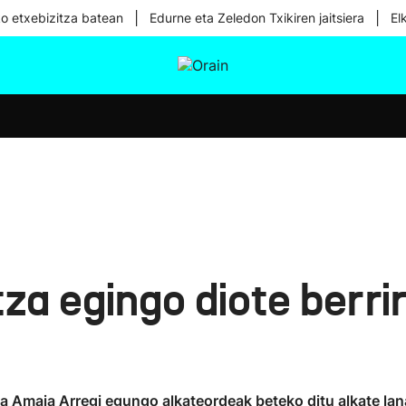
|
|
ko etxebizitza batean
Edurne eta Zeledon Txikiren jaitsiera
El
tura
Ikusmiran
Egural
Osasuna
Teknologia
a egingo diote berrir
ta Amaia Arregi egungo alkateordeak beteko ditu alkate lana