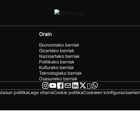
Orain
Ekonomiako berriak
Gizarteko berriak
Nazioarteko berriak
Politikako berriak
Kulturako berriak
Teknologiako berriak
Osasuneko berriak
utasun politika
Lege oharra
Cookie politika
Cookieen konfigurazioa
Har