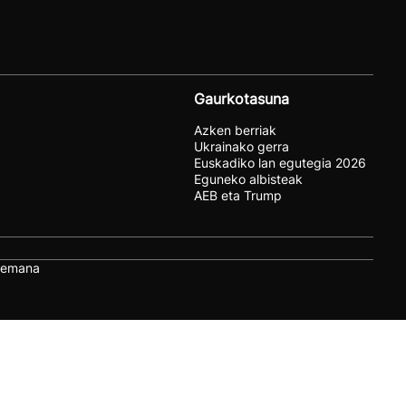
Gaurkotasuna
Azken berriak
Ukrainako gerra
Euskadiko lan egutegia 2026
Eguneko albisteak
AEB eta Trump
remana