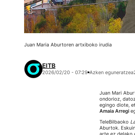
Juan Maria Aburtoren artxiboko irudia
EITB
2026/02/20 - 07:29
Azken eguneratzea
Juan Mari Abur
ondorioz, dato
egingo diote, e
Amaia Arregi
eg
TeleBilbaoko
La
Aburtok. Eskuin
arte ez delako 