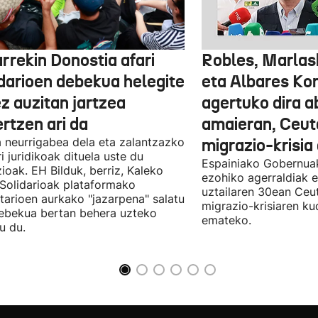
rrekin Donostia afari
Robles, Marlas
idarioen debekua helegite
eta Albares Ko
z auzitan jartzea
agertuko dira 
rtzen ari da
amaieran, Ceut
 neurrigabea dela eta zalantzazko
migrazio-krisia
ri juridikoak dituela uste du
Espainiako Gobernuak
zioak. EH Bilduk, berriz, Kaleko
ezohiko agerraldiak e
 Solidarioak plataformako
uztailaren 30ean Ceu
tarioen aurkako "jazarpena" salatu
migrazio-krisiaren ku
ebekua bertan behera uzteko
emateko.
u du.