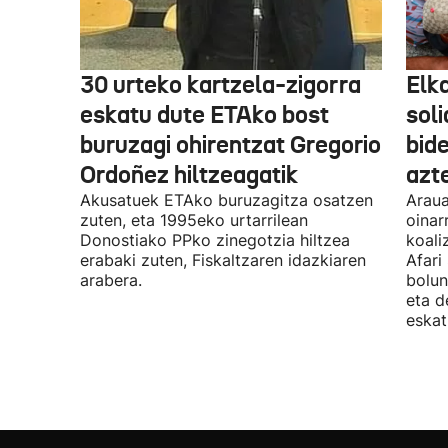
30 urteko kartzela-zigorra
Elka
eskatu dute ETAko bost
sol
buruzagi ohirentzat Gregorio
bide
Ordoñez hiltzeagatik
azte
Akusatuek ETAko buruzagitza osatzen
Araua
zuten, eta 1995eko urtarrilean
oinar
Donostiako PPko zinegotzia hiltzea
koali
erabaki zuten, Fiskaltzaren idazkiaren
Afari
arabera.
bolun
eta d
eskat