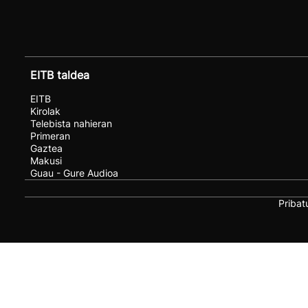
EITB taldea
EITB
Kirolak
Telebista nahieran
Primeran
Gaztea
Makusi
Guau - Gure Audioa
Pribat