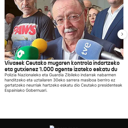
Vivasek Ceutako mugaren kontrola indartzeko
eta gutxienez 1.000 agente izateko eskatu du
Polizia Nazionaleko eta Guardia Zibileko indarrak nabarmen
handitzeko eta uztailaren 30eko sarrera masiboa berriro ez
gertatzeko neurriak hartzeko eskatu dio Ceutako presidenteak
Espainiako Gobernuari.