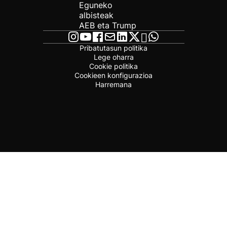
Eguneko
albisteak
AEB eta Trump
Pribatutasun politika
Lege oharra
Cookie politika
Cookieen konfigurazioa
Harremana