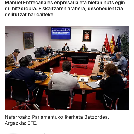
Manuel Entrecanales enpresaria eta bietan huts egin
du hitzordura. Fiskaltzaren arabera, desobedientzia
delitutzat har daiteke.
Nafarroako Parlamentuko Ikerketa Batzordea.
Argazkia: EFE.