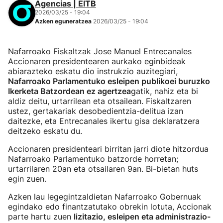
Agencias | EITB
2026/03/25 - 19:04
Azken eguneratzea
2026/03/25 - 19:04
Nafarroako Fiskaltzak Jose Manuel Entrecanales
Accionaren presidentearen aurkako eginbideak
abiarazteko eskatu dio instrukzio auzitegiari,
Nafarroako Parlamentuko esleipen publikoei buruzko
Ikerketa Batzordean ez agertzea
gatik, nahiz eta bi
aldiz deitu, urtarrilean eta otsailean. Fiskaltzaren
ustez, gertakariak desobedientzia-delitua izan
daitezke, eta Entrecanales ikertu gisa deklaratzera
deitzeko eskatu du.
Accionaren presidenteari birritan jarri diote hitzordua
Nafarroako Parlamentuko batzorde horretan;
urtarrilaren 20an eta otsailaren 9an. Bi-bietan huts
egin zuen.
Azken lau legegintzaldietan Nafarroako Gobernuak
egindako edo finantzatutako obrekin lotuta, Accionak
parte hartu zuen
lizitazio, esleipen eta administrazio-