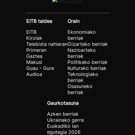
EITB taldea
Orain
EITB
Ekonomiako
Kirolak
berriak
Telebista nahieran
Gizarteko berriak
Primeran
Nazioarteko
Gaztea
berriak
Makusi
Politikako berriak
Guau - Gure
Kulturako berriak
Audioa
Teknologiako
berriak
Osasuneko
berriak
Gaurkotasuna
Azken berriak
Ukrainako gerra
Euskadiko lan
egutegia 2026