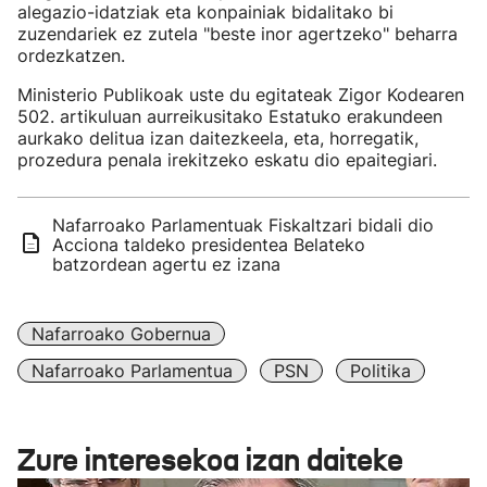
alegazio-idatziak eta konpainiak bidalitako bi
zuzendariek ez zutela "beste inor agertzeko" beharra
ordezkatzen.
Ministerio Publikoak uste du egitateak Zigor Kodearen
502. artikuluan aurreikusitako Estatuko erakundeen
aurkako delitua izan daitezkeela, eta, horregatik,
prozedura penala irekitzeko eskatu dio epaitegiari.
Nafarroako Parlamentuak Fiskaltzari bidali dio
Acciona taldeko presidentea Belateko
batzordean agertu ez izana
Nafarroako Gobernua
Nafarroako Parlamentua
PSN
Politika
Zure interesekoa izan daiteke