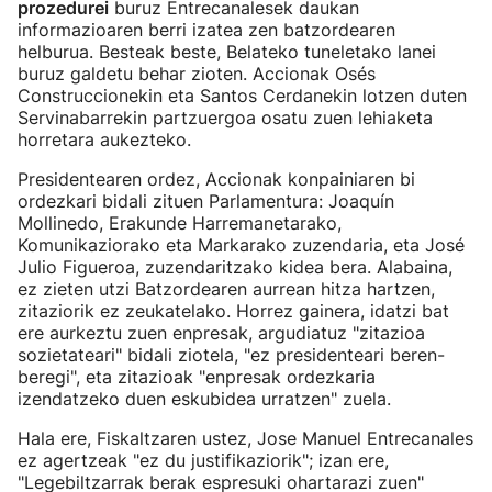
prozedurei
buruz Entrecanalesek daukan
informazioaren berri izatea zen batzordearen
helburua. Besteak beste, Belateko tuneletako lanei
buruz galdetu behar zioten. Accionak Osés
Construccionekin eta Santos Cerdanekin lotzen duten
Servinabarrekin partzuergoa osatu zuen lehiaketa
horretara aukezteko.
Presidentearen ordez, Accionak konpainiaren bi
ordezkari bidali zituen Parlamentura: Joaquín
Mollinedo, Erakunde Harremanetarako,
Komunikaziorako eta Markarako zuzendaria, eta José
Julio Figueroa, zuzendaritzako kidea bera. Alabaina,
ez zieten utzi Batzordearen aurrean hitza hartzen,
zitaziorik ez zeukatelako. Horrez gainera, idatzi bat
ere aurkeztu zuen enpresak, argudiatuz "zitazioa
sozietateari" bidali ziotela, "ez presidenteari beren-
beregi", eta zitazioak "enpresak ordezkaria
izendatzeko duen eskubidea urratzen" zuela.
Hala ere, Fiskaltzaren ustez, Jose Manuel Entrecanales
ez agertzeak "ez du justifikaziorik"; izan ere,
"Legebiltzarrak berak espresuki ohartarazi zuen"