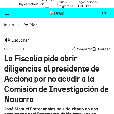
Crisis
Negociaciones
|
|
Hoy es noticia
en
migratoria
EEUU-Irán
Vitoria-
Gasteiz
ES
Inicio
Política
Actualidad
Buscador
Política
Escuchar
CASO BELATE
Compartir
Guardar
Cultura
La Fiscalía pide abrir
diligencias al presidente de
Ikusmiran
Acciona por no acudir a la
Eguraldia
Comisión de Investigación de
Navarra
José Manuel Entrecanales ha sido citado en dos