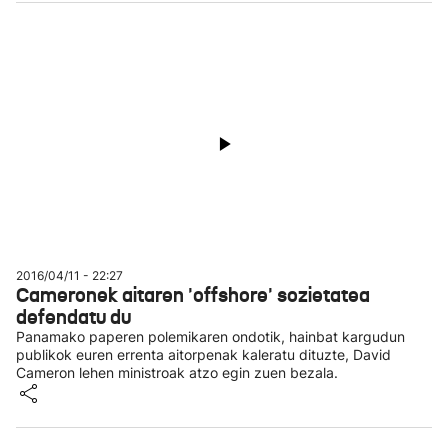
2016/04/11 - 22:27
Cameronek aitaren 'offshore' sozietatea
defendatu du
Panamako paperen polemikaren ondotik, hainbat kargudun
publikok euren errenta aitorpenak kaleratu dituzte, David
Cameron lehen ministroak atzo egin zuen bezala.