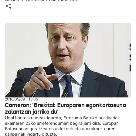
2016/05/09 - 18:05
Cameron: 'Brexitak Europaren egonkortasuna
zalantzan jarriko du'
Udal hauteskundeak igarota, Erresuma Batuko politikariak
ekainaren 23ko erreferendumari begira jarri dira: Europar
Batasunean geratzearen aldekoek eta aurkakoek euren
kanpainak indartu dituzte.