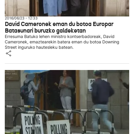
2016/06/23 - 12:33
David Cameronek eman du botoa Europar
Batasunari buruzko galdeketan
Erresuma Batuko lehen ministro kontserbadoreak, David
Cameronek, emaztearekin batera eman du botoa Downing
Street inguruko hautesleku batean.