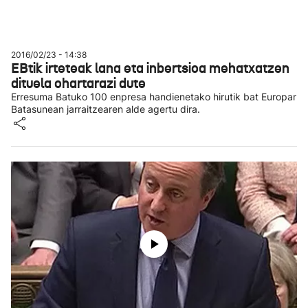
2016/02/23 - 14:38
EBtik irteteak lana eta inbertsioa mehatxatzen
dituela ohartarazi dute
Erresuma Batuko 100 enpresa handienetako hirutik bat Europar
Batasunean jarraitzearen alde agertu dira.