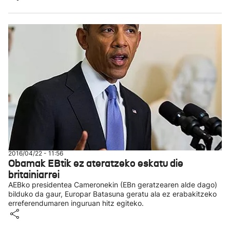
2016/04/22 - 11:56
Obamak EBtik ez ateratzeko eskatu die
britainiarrei
AEBko presidentea Cameronekin (EBn geratzearen alde dago)
bilduko da gaur, Europar Batasuna geratu ala ez erabakitzeko
erreferendumaren inguruan hitz egiteko.