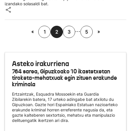
izandako solasaldi bat.
...
«
»
1
2
3
5
Asteko irakurriena
764 sarea, Gipuzkoako 10 ikastetxetan
tiroketa-mehatxuak egin zituen erakunde
kriminala
Ertzaintzak, Esquadra Mossoekin eta Guardia
Zibilarekin batera, 17 urteko adingabe bat atxilotu du
Gipuzkoan. Gazte hori Espainiako Estatuan nazioarteko
erakunde kriminal horren erreferente nagusia da, eta
gazte kalteberen sextortsio, mehatxu eta manipulazio
delituengatik ikertzen ari dira.