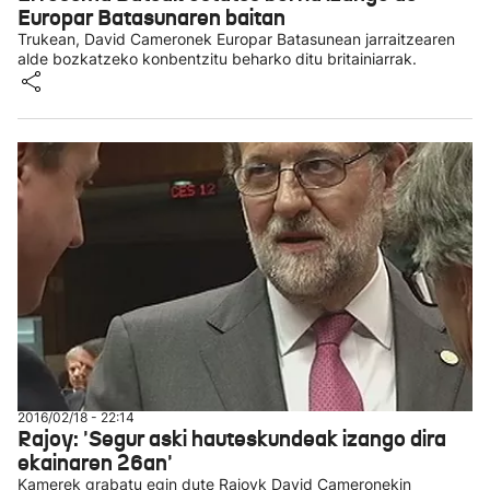
Europar Batasunaren baitan
Trukean, David Cameronek Europar Batasunean jarraitzearen
alde bozkatzeko konbentzitu beharko ditu britainiarrak.
2016/02/18 - 22:14
Rajoy: 'Segur aski hauteskundeak izango dira
ekainaren 26an'
Kamerek grabatu egin dute Rajoyk David Cameronekin