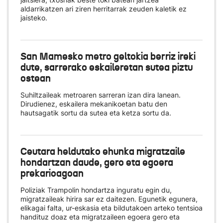
aldarrikatzen ari ziren herritarrak zeuden kaletik ez
jaisteko.
San Mamesko metro geltokia berriz ireki
dute, sarrerako eskaileretan sutea piztu
ostean
Suhiltzaileak metroaren sarreran izan dira lanean.
Dirudienez, eskailera mekanikoetan batu den
hautsagatik sortu da sutea eta ketza sortu da.
Ceutara heldutako ehunka migratzaile
hondartzan daude, gero eta egoera
prekarioagoan
Poliziak Trampolin hondartza inguratu egin du,
migratzaileak hirira sar ez daitezen. Egunetik egunera,
elikagai falta, ur-eskasia eta bildutakoen arteko tentsioa
handituz doaz eta migratzaileen egoera gero eta