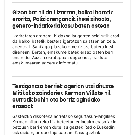
Gizon bat hil da Lizarran, balkoi batetik
erorita, Poliziarengandik ihesi zihoala,
genero-indarkeria kasu baten ostean
Ikerketaren arabera, hildakoa laugarren solairutik erori
da balkoi batetik bestera igarotzen saiatzen ari zela,
agenteak Santiago plazako etxebizitza batera iritsi
direnean. Bertan, emakume batek eraso baten berri
eman du. Auzia sekretupean dagoenez, ez dute
emakumearen egoeraz informatu.
Testigantza berriek agerian utzi dituzte
Mitikako zaindariek Kerman Villate hil
aurretik behin eta berriz egindako
erasoak
Gasteizko diskoteka horretako segurtasun-langileek
Kerman hil aurreko hilabeteetan egindako eraso jakin
batzuen berri eman dute lau gaztek Radio Euskadin,
esklusiban, erreportaje batean. Kasu guztiak