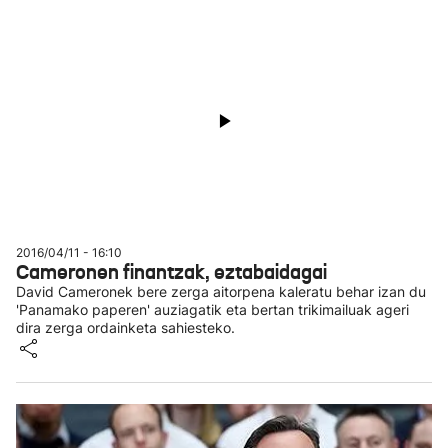
2016/04/11 - 16:10
Cameronen finantzak, eztabaidagai
David Cameronek bere zerga aitorpena kaleratu behar izan du
'Panamako paperen' auziagatik eta bertan trikimailuak ageri
dira zerga ordainketa sahiesteko.