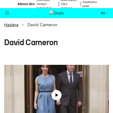
Gasteizko
|
|
Albiste dira
minbizi
12ko
jaiak
baheketak
eklipsea
EU
Hasiera
David Cameron
Aktualitatea
Bilatzailea
Politika
David Cameron
Kultura
Ikusmiran
Eguraldia