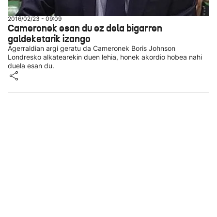
2016/02/23 - 09:09
Cameronek esan du ez dela bigarren
galdeketarik izango
Agerraldian argi geratu da Cameronek Boris Johnson
Londresko alkatearekin duen lehia, honek akordio hobea nahi
duela esan du.