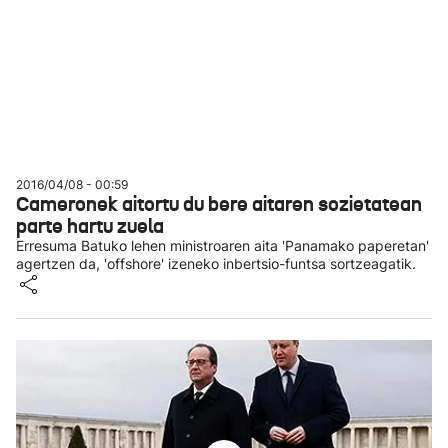
2016/04/08 - 00:59
Cameronek aitortu du bere aitaren sozietatean
parte hartu zuela
Erresuma Batuko lehen ministroaren aita 'Panamako paperetan'
agertzen da, 'offshore' izeneko inbertsio-funtsa sortzeagatik.