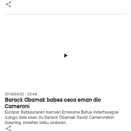
2016/04/22 - 22:49
Barack Obamak babes osoa eman dio
Cameroni
Europar Batasunaren barruan Erresuma Batua indartsuagoa
izango dela esan du Barack Obamak David Cameronekin
Downing streeten bildu ondoren.