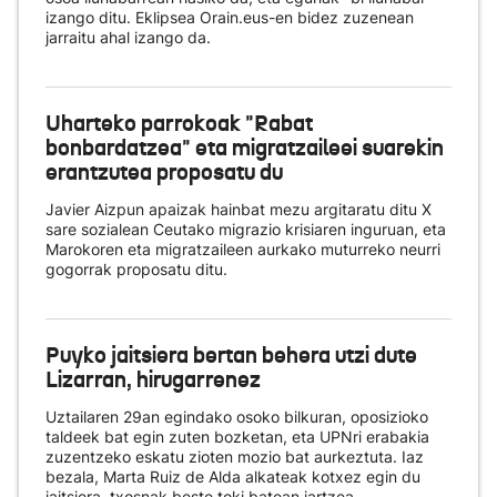
izango ditu. Eklipsea Orain.eus-en bidez zuzenean
jarraitu ahal izango da.
Uharteko parrokoak "Rabat
bonbardatzea" eta migratzaileei suarekin
erantzutea proposatu du
Javier Aizpun apaizak hainbat mezu argitaratu ditu X
sare sozialean Ceutako migrazio krisiaren inguruan, eta
Marokoren eta migratzaileen aurkako muturreko neurri
gogorrak proposatu ditu.
Puyko jaitsiera bertan behera utzi dute
Lizarran, hirugarrenez
Uztailaren 29an egindako osoko bilkuran, oposizioko
taldeek bat egin zuten bozketan, eta UPNri erabakia
zuzentzeko eskatu zioten mozio bat aurkeztuta. Iaz
bezala, Marta Ruiz de Alda alkateak kotxez egin du
jaitsiera, txosnak beste toki batean jartzea