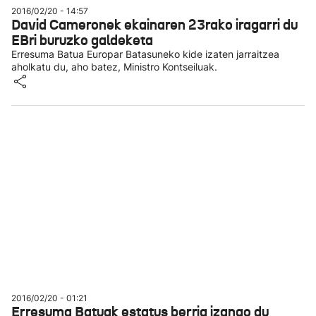
2016/02/20 - 14:57
David Cameronek ekainaren 23rako iragarri du
EBri buruzko galdeketa
Erresuma Batua Europar Batasuneko kide izaten jarraitzea
aholkatu du, aho batez, Ministro Kontseiluak.
2016/02/20 - 01:21
Erresuma Batuak estatus berria izango du