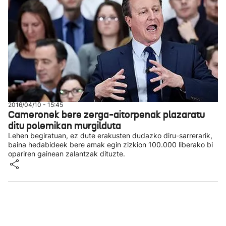
2016/04/10 - 15:45
Cameronek bere zerga-aitorpenak plazaratu
ditu polemikan murgilduta
Lehen begiratuan, ez dute erakusten dudazko diru-sarrerarik,
baina hedabideek bere amak egin zizkion 100.000 liberako bi
opariren gainean zalantzak dituzte.