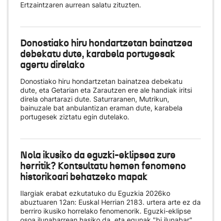
Ertzaintzaren aurrean salatu zituzten.
Donostiako hiru hondartzetan bainatzea
debekatu dute, karabela portugesak
agertu direlako
Donostiako hiru hondartzetan bainatzea debekatu
dute, eta Getarian eta Zarautzen ere ale handiak iritsi
direla ohartarazi dute. Saturraranen, Mutrikun,
bainuzale bat anbulantizan eraman dute, karabela
portugesek ziztatu egin dutelako.
Nola ikusiko da eguzki-eklipsea zure
herritik? Kontsultatu hemen fenomeno
historikoari behatzeko mapak
Ilargiak erabat ezkutatuko du Eguzkia 2026ko
abuztuaren 12an: Euskal Herrian 2183. urtera arte ez da
berriro ikusiko horrelako fenomenorik. Eguzki-eklipse
osoa ilunabarrean hasiko da, eta egunak "bi ilunabar"