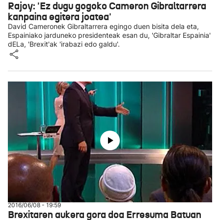
Rajoy: 'Ez dugu gogoko Cameron Gibraltarrera
kanpaina egitera joatea'
David Cameronek Gibraltarrera egingo duen bisita dela eta,
Espainiako jarduneko presidenteak esan du, 'Gibraltar Espainia'
dELa, 'Brexit'ak 'irabazi edo galdu'.
2016/06/08 - 19:59
Brexitaren aukera gora doa Erresuma Batuan