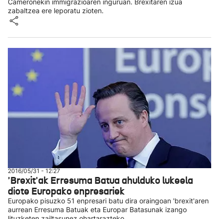
Cameronekin immigrazioaren inguruan. Brexitaren izua
zabaltzea ere leporatu zioten.
2016/05/31 - 12:27
'Brexit'ak Erresuma Batua ahulduko lukeela
diote Europako enpresariek
Europako pisuzko 51 enpresari batu dira oraingoan 'brexit'aren
aurrean Erresuma Batuak eta Europar Batasunak izango
lituzketen zailtasunez ohartarazteko.