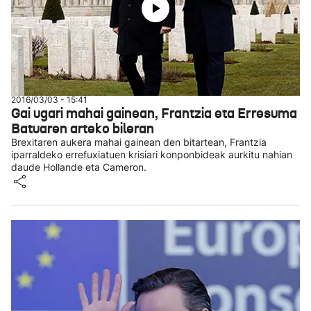
2016/03/03 - 15:41
Gai ugari mahai gainean, Frantzia eta Erresuma
Batuaren arteko bileran
Brexitaren aukera mahai gainean den bitartean, Frantzia
iparraldeko errefuxiatuen krisiari konponbideak aurkitu nahian
daude Hollande eta Cameron.