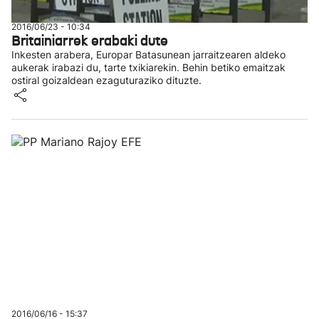
2016/06/23 - 10:34
Britainiarrek erabaki dute
Inkesten arabera, Europar Batasunean jarraitzearen aldeko
aukerak irabazi du, tarte txikiarekin. Behin betiko emaitzak
ostiral goizaldean ezaguturaziko dituzte.
2016/06/16 - 15:37