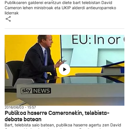
Publikoaren galderei erantzun diete bart telebistan David
Cameron lehen ministroak eta UKIP alderdi antieuroparreko
liderrak
2016/06/03 - 15:57
Publikoa haserre Cameronekin, telebista-
debate batean
Bart, telebista saio batean, publikoa haserre agertu zen David