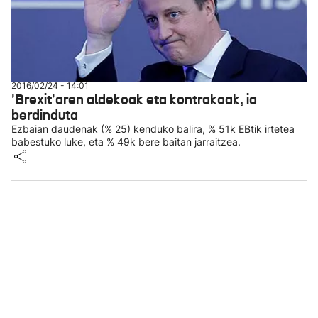
2016/02/24 - 14:01
'Brexit'aren aldekoak eta kontrakoak, ia
berdinduta
Ezbaian daudenak (% 25) kenduko balira, % 51k EBtik irtetea
babestuko luke, eta % 49k bere baitan jarraitzea.