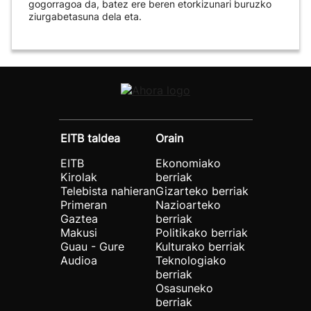
gogorragoa da, batez ere beren etorkizunari buruzko
ziurgabetasuna dela eta.
EITB taldea
Orain
EITB
Ekonomiako
Kirolak
berriak
Telebista nahieran
Gizarteko berriak
Primeran
Nazioarteko
Gaztea
berriak
Makusi
Politikako berriak
Guau - Gure
Kulturako berriak
Audioa
Teknologiako
berriak
Osasuneko
berriak