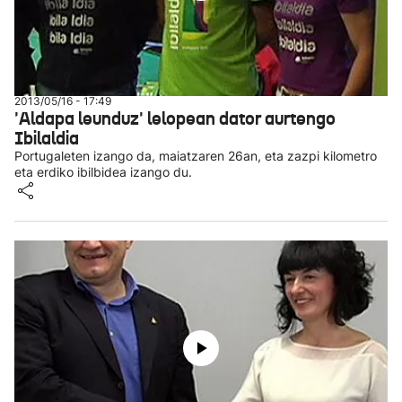
2013/05/16 - 17:49
'Aldapa leunduz' lelopean dator aurtengo
Ibilaldia
Portugaleten izango da, maiatzaren 26an, eta zazpi kilometro
eta erdiko ibilbidea izango du.