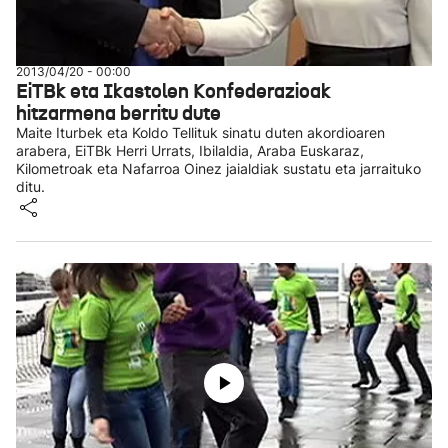
2013/04/20 - 00:00
EiTBk eta Ikastolen Konfederazioak
hitzarmena berritu dute
Maite Iturbek eta Koldo Tellituk sinatu duten akordioaren
arabera, EiTBk Herri Urrats, Ibilaldia, Araba Euskaraz,
Kilometroak eta Nafarroa Oinez jaialdiak sustatu eta jarraituko
ditu.