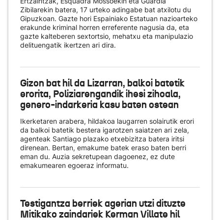
Ertzaintzak, Esquadra Mossoekin eta Guardia
Zibilarekin batera, 17 urteko adingabe bat atxilotu du
Gipuzkoan. Gazte hori Espainiako Estatuan nazioarteko
erakunde kriminal horren erreferente nagusia da, eta
gazte kalteberen sextortsio, mehatxu eta manipulazio
delituengatik ikertzen ari dira.
Gizon bat hil da Lizarran, balkoi batetik
erorita, Poliziarengandik ihesi zihoala,
genero-indarkeria kasu baten ostean
Ikerketaren arabera, hildakoa laugarren solairutik erori
da balkoi batetik bestera igarotzen saiatzen ari zela,
agenteak Santiago plazako etxebizitza batera iritsi
direnean. Bertan, emakume batek eraso baten berri
eman du. Auzia sekretupean dagoenez, ez dute
emakumearen egoeraz informatu.
Testigantza berriek agerian utzi dituzte
Mitikako zaindariek Kerman Villate hil