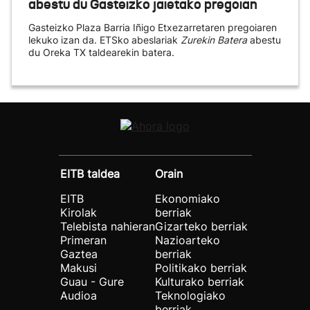
abestu du Gasteizko jaietako pregoian
Gasteizko Plaza Barria Iñigo Etxezarretaren pregoiaren
lekuko izan da. ETSko abeslariak
Zurekin Batera
abestu
du Oreka TX taldearekin batera.
EITB taldea
Orain
EITB
Ekonomiako
Kirolak
berriak
Telebista nahieran
Gizarteko berriak
Primeran
Nazioarteko
Gaztea
berriak
Makusi
Politikako berriak
Guau - Gure
Kulturako berriak
Audioa
Teknologiako
berriak