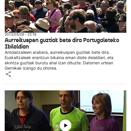
2013/05/26 - 22:18
Aurreikuspen guztiak bete dira Portugaleteko
Ibilaldian
Antolatzaileen arabera, aurreikuspen guztiak bete dira.
Euskaltzaleek erantzun bikaina eman diote deialdiari, eta
ekintza guztiak burutu ahal izan dituzte. Datorren urtean
Gernikak izango du ohorea.