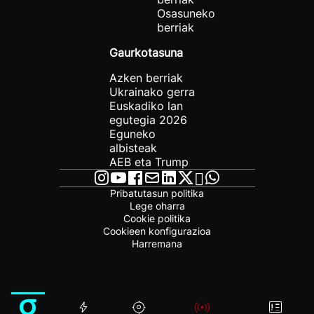
Osasuneko
berriak
Gaurkotasuna
Azken berriak
Ukrainako gerra
Euskadiko lan
egutegia 2026
Eguneko
albisteak
AEB eta Trump
Pribatutasun politika
Lege oharra
Cookie politika
Cookieen konfigurazioa
Harremana