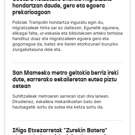
hondartzan daude, gero eta egoera
prekarioagoan
Poliziak Trampolin hondartza inguratu egin du,
migratzaileak hirira sar ez daitezen. Egunetik egunera,
elikagai falta, ur-eskasia eta bildutakoen arteko tentsioa
handituz doaz eta migratzaileen egoera gero eta
gogorragoa da, batez ere beren etorkizunari buruzko
ziurgabetasuna dela eta.
San Mamesko metro geltokia berriz ireki
dute, sarrerako eskaileretan sutea piztu
ostean
Suhiltzaileak metroaren sarreran izan dira lanean.
Dirudienez, eskailera mekanikoetan batu den
hautsagatik sortu da sutea eta ketza sortu da.
Iñigo Etxezarretak "Zurekin Batera"