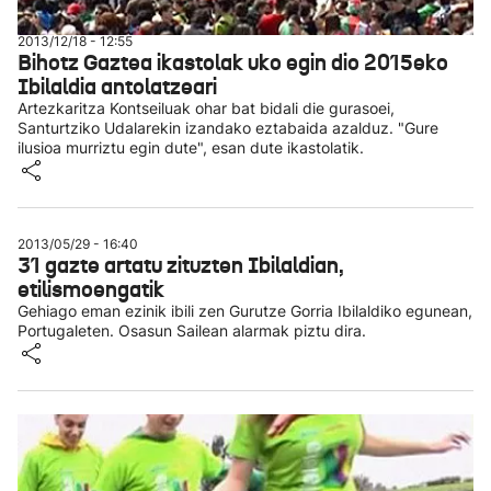
2013/12/18 - 12:55
Bihotz Gaztea ikastolak uko egin dio 2015eko
Ibilaldia antolatzeari
Artezkaritza Kontseiluak ohar bat bidali die gurasoei,
Santurtziko Udalarekin izandako eztabaida azalduz. "Gure
ilusioa murriztu egin dute", esan dute ikastolatik.
2013/05/29 - 16:40
31 gazte artatu zituzten Ibilaldian,
etilismoengatik
Gehiago eman ezinik ibili zen Gurutze Gorria Ibilaldiko egunean,
Portugaleten. Osasun Sailean alarmak piztu dira.