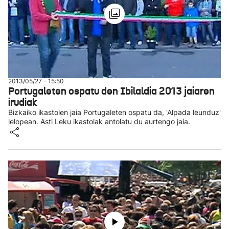
2013/05/27 - 15:50
Portugaleten ospatu den Ibilaldia 2013 jaiaren
irudiak
Bizkaiko ikastolen jaia Portugaleten ospatu da, 'Alpada leunduz'
lelopean. Asti Leku ikastolak antolatu du aurtengo jaia.