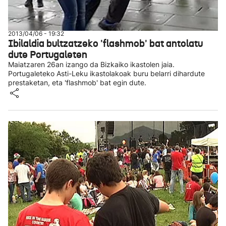
2013/04/06 - 19:32
Ibilaldia bultzatzeko 'flashmob' bat antolatu
dute Portugaleten
Maiatzaren 26an izango da Bizkaiko ikastolen jaia.
Portugaleteko Asti-Leku ikastolakoak buru belarri dihardute
prestaketan, eta 'flashmob' bat egin dute.