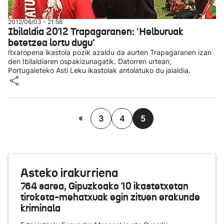
2012/06/03 - 21:56
Ibilaldia 2012 Trapagaranen: 'Helburuak
betetzea lortu dugu'
Itxaropena ikastola pozik azaldu da aurten Trapagaranen izan
den Ibilaldiaren ospakizunagatik. Datorren urtean,
Portugaleteko Asti Leku ikastolak antolatuko du jaialdia.
«
3
4
5
Asteko irakurriena
764 sarea, Gipuzkoako 10 ikastetxetan
tiroketa-mehatxuak egin zituen erakunde
kriminala