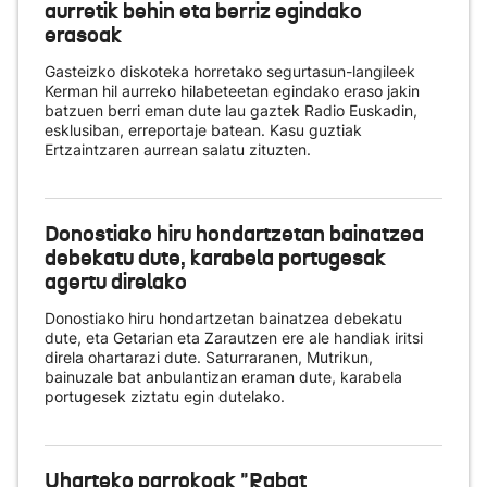
aurretik behin eta berriz egindako
erasoak
Gasteizko diskoteka horretako segurtasun-langileek
Kerman hil aurreko hilabeteetan egindako eraso jakin
batzuen berri eman dute lau gaztek Radio Euskadin,
esklusiban, erreportaje batean. Kasu guztiak
Ertzaintzaren aurrean salatu zituzten.
Donostiako hiru hondartzetan bainatzea
debekatu dute, karabela portugesak
agertu direlako
Donostiako hiru hondartzetan bainatzea debekatu
dute, eta Getarian eta Zarautzen ere ale handiak iritsi
direla ohartarazi dute. Saturraranen, Mutrikun,
bainuzale bat anbulantizan eraman dute, karabela
portugesek ziztatu egin dutelako.
Uharteko parrokoak "Rabat