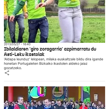
2013/05/27 - 16:40
Ibilaldiaren 'giro zoragarria' azpimarratu du
Asti-Leku ikastolak
'Aldapa leunduz' lelopean, milaka euskaltzale bildu dira igande
honetan Portugaleten Bizkaiko ikastolen aldeko jaiaz
gozatzeko.