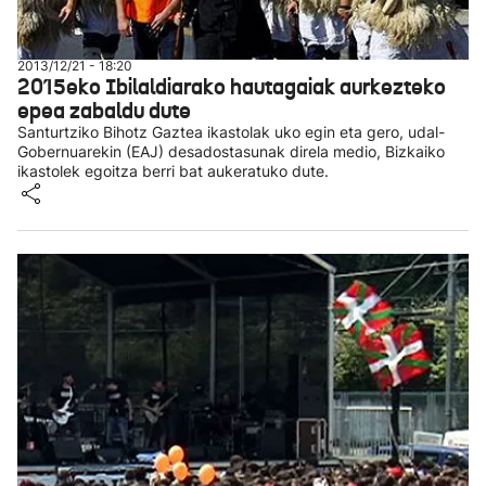
2013/12/21 - 18:20
2015eko Ibilaldiarako hautagaiak aurkezteko
epea zabaldu dute
Santurtziko Bihotz Gaztea ikastolak uko egin eta gero, udal-
Gobernuarekin (EAJ) desadostasunak direla medio, Bizkaiko
ikastolek egoitza berri bat aukeratuko dute.