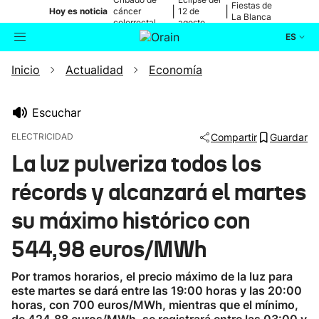
Fiestas de
|
|
Hoy es noticia
cáncer
12 de
La Blanca
colorrectal
agosto
ES
Inicio
Actualidad
Economía
Actualidad
Buscador
Política
Escuchar
ELECTRICIDAD
Compartir
Guardar
Cultura
La luz pulveriza todos los
récords y alcanzará el martes
Ikusmiran
su máximo histórico con
Eguraldia
544,98 euros/MWh
Por tramos horarios, el precio máximo de la luz para
este martes se dará entre las 19:00 horas y las 20:00
horas, con 700 euros/MWh, mientras que el mínimo,