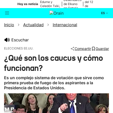
Edurne y
del 12
|
|
Hoy es noticia
de Elkano
Celedón Txiki,
de
en Getaria
en directo
agosto
ES
Inicio
Actualidad
Internacional
Actualidad
Buscador
Política
Escuchar
ELECCIONES EE.UU.
Compartir
Guardar
Cultura
¿Qué son los caucus y cómo
funcionan?
Ikusmiran
Es un complejo sistema de votación que sirve como
Eguraldia
primera prueba de fuego de los aspirantes a la
Presidencia de Estados Unidos.