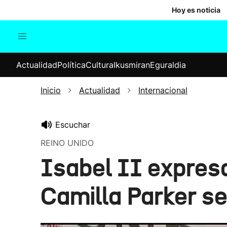
Hoy es noticia
Actualidad
Política
Cul
Actualidad
Política
Cultura
Ikusmiran
Eguraldia
Sociedad
Elecciones
Economía
Inicio
Actualidad
Internacional
Internacional
Escuchar
REINO UNIDO
Isabel II expres
Camilla Parker s