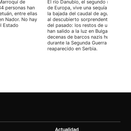
Marroquí de
El río Danubio, el segundo más largo
4 personas han
de Europa, vive una sequía histórica 
tuán, entre ellas
la bajada del caudal de agua ha deja
en Nador. No hay
al descubierto sorprendentes vestigi
el Estado
del pasado: los restos de un mamut
han salido a la luz en Bulgaria y
decenas de barcos nazis hundidos
durante la Segunda Guerra Mundial h
reaparecido en Serbia.
Actualidad