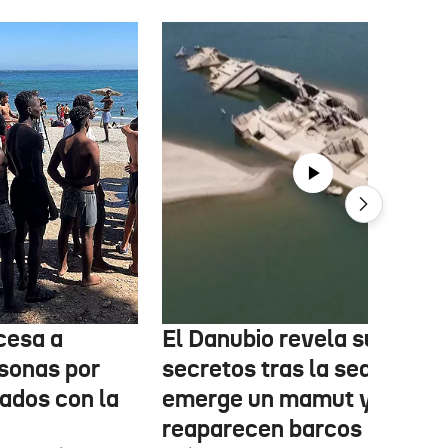
cesa a
El Danubio revela sus
sonas por
secretos tras la sequía:
nados con la
emerge un mamut y
reaparecen barcos nazis