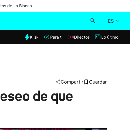
stas de La Blanca
ES
dia
Klisk
Para ti
Directos
Lo último
Klisk
Directos
Para ti
Compartir
Guardar
deseo de que
Lo último