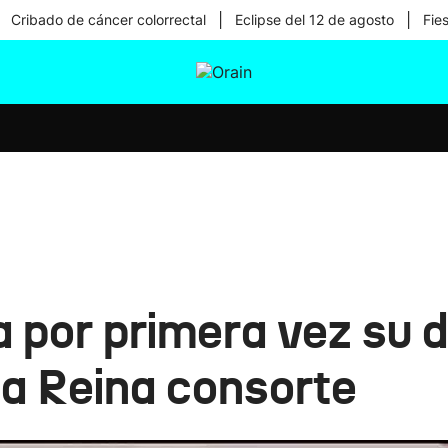
|
|
Cribado de cáncer colorrectal
Eclipse del 12 de agosto
Fie
tura
Ikusmiran
Egural
Salud
Tecnología
a por primera vez su 
ea Reina consorte