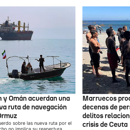
n y Omán acuerdan una
Marruecos pro
va ruta de navegación
decenas de per
Ormuz
delitos relacio
uerdo sobre las nueva ruta por el
crisis de Ceuta
cho no implica su reapertura,