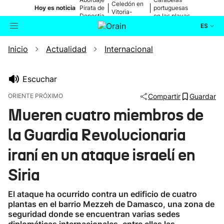
Celedón en
|
|
Hoy es noticia
Pirata de
portuguesas
Vitoria-
Donostia
en las playas
Gasteiz
ES
Inicio
Actualidad
Internacional
Actualidad
Buscador
Política
Escuchar
ORIENTE PRÓXIMO
Compartir
Guardar
Cultura
Mueren cuatro miembros de
la Guardia Revolucionaria
Ikusmiran
iraní en un ataque israelí en
Eguraldia
Siria
El ataque ha ocurrido contra un edificio de cuatro
plantas en el barrio Mezzeh de Damasco, una zona de
seguridad donde se encuentran varias sedes