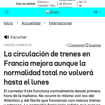
Edurne y
del 12
|
|
Hoy es noticia
de Elkano
Celedón Txiki,
de
en Getaria
en directo
agosto
ES
Inicio
Actualidad
Internacional
Actualidad
Buscador
Política
Escuchar
JUEGOS OLÍMPICOS
Compartir
Guardar
Cultura
La circulación de trenes en
Francia mejora aunque la
Ikusmiran
normalidad total no volverá
Eguraldia
hasta el lunes
El corredor Este funciona normalmente desde primera
hora de la mañana. No ocurre lo mismo con los del
Atlántico y del Norte que funcionan con menos trenes