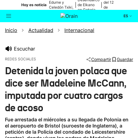
Edurne y
del 12
|
|
Hoy es noticia
de Elkano
Celedón Txiki,
de
en Getaria
en directo
agosto
ES
Inicio
Actualidad
Internacional
Actualidad
Buscador
Política
Escuchar
REDES SOCIALES
Compartir
Guardar
Cultura
Detenida la joven polaca que
dice ser Madeleine McCann,
Ikusmiran
imputada por cuatro cargos
Eguraldia
de acoso
Fue arrestada el miércoles a su llegada de Polonia en
el aeropuerto de Bristol (suroeste de Inglaterra), a
petición de la Policía del condado de Leicestershire