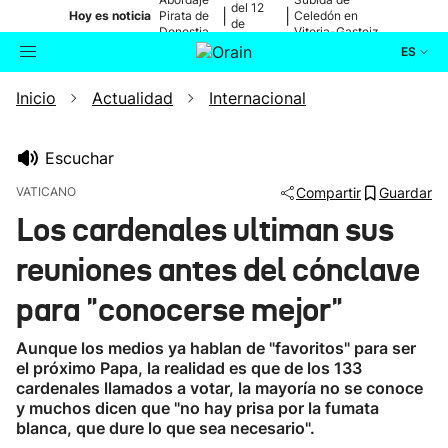
del 12
|
|
Hoy es noticia
Pirata de
Celedón en
de
Donostia
Vitoria-Gasteiz
agosto
ES
Inicio
Actualidad
Internacional
Actualidad
Buscador
Política
Escuchar
VATICANO
Compartir
Guardar
Cultura
Los cardenales ultiman sus
reuniones antes del cónclave
Ikusmiran
para "conocerse mejor"
Eguraldia
Aunque los medios ya hablan de "favoritos" para ser
el próximo Papa, la realidad es que de los 133
cardenales llamados a votar, la mayoría no se conoce
y muchos dicen que "no hay prisa por la fumata
blanca, que dure lo que sea necesario".