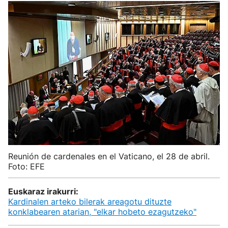
Reunión de cardenales en el Vaticano, el 28 de abril.
Foto: EFE
Euskaraz irakurri:
Kardinalen arteko bilerak areagotu dituzte
konklabearen atarian, "elkar hobeto ezagutzeko"