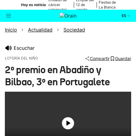
Fiestas de
|
|
Hoy es noticia
cáncer
12 de
La Blanca
colorrectal
agosto
ES
Inicio
Actualidad
Sociedad
Actualidad
Buscador
Política
Escuchar
LOTERÍA DEL NIÑO
Compartir
Guardar
Cultura
2º premio en Abadiño y
Bilbao, 3º en Portugalete
Ikusmiran
Eguraldia