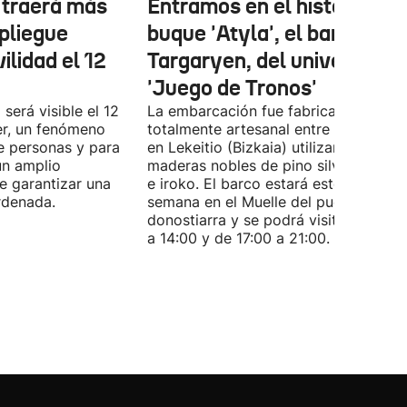
r traerá más
Entramos en el histórico
pliegue
buque 'Atyla', el barco
ilidad el 12
Targaryen, del universo de
'Juego de Tronos'
 será visible el 12
La embarcación fue fabricada de for
er, un fenómeno
totalmente artesanal entre 1980 y 19
e personas y para
en Lekeitio (Bizkaia) utilizando
un amplio
maderas nobles de pino silvestre, rob
de garantizar una
e iroko. El barco estará este fin de
rdenada.
semana en el Muelle del puerto
donostiarra y se podrá visitar de 11:0
a 14:00 y de 17:00 a 21:00.