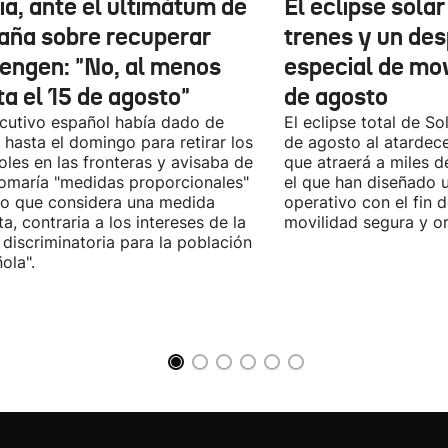
ia, ante el ultimátum de
El eclipse sola
aña sobre recuperar
trenes y un des
engen: "No, al menos
especial de mov
ta el 15 de agosto"
de agosto
ecutivo español había dado de
El eclipse total de Sol
 hasta el domingo para retirar los
de agosto al atardec
oles en las fronteras y avisaba de
que atraerá a miles d
omaría "medidas proporcionales"
el que han diseñado 
lo que considera una medida
operativo con el fin 
sta, contraria a los intereses de la
movilidad segura y o
 discriminatoria para la población
ola".