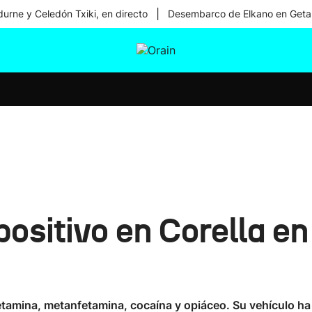
|
urne y Celedón Txiki, en directo
Desembarco de Elkano en Geta
tura
Ikusmiran
Egural
Salud
Tecnología
ositivo en Corella en
etamina, metanfetamina, cocaína y opiáceo. Su vehículo ha