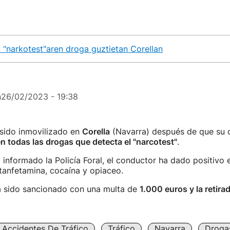
 "narkotest"aren droga guztietan Corellan
n
26/02/2023 - 19:38
 sido inmovilizado en
Corella
(Navarra) después de que su 
en todas las drogas que detecta el "narcotest"
.
 informado la Policía Foral, el conductor ha dado positivo 
tanfetamina, cocaína y opiaceo.
a sido sancionado con una multa de
1.000 euros y la retira
Accidentes De Tráfico
Tráfico
Navarra
Droga