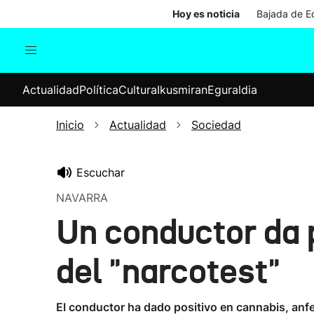
Hoy es noticia
Bajada de Ed
Actualidad
Política
Cul
Actualidad
Política
Cultura
Ikusmiran
Eguraldia
Sociedad
Elecciones
Economía
Inicio
Actualidad
Sociedad
Internacional
Escuchar
NAVARRA
Un conductor da p
del "narcotest"
El conductor ha dado positivo en cannabis, anf