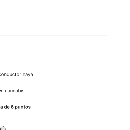
conductor haya
en cannabis,
da de 6 puntos
s