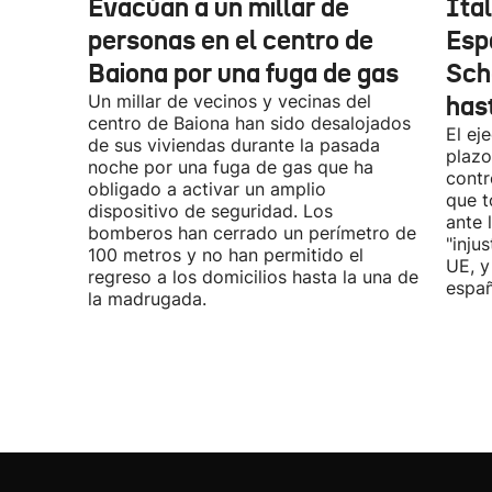
Evacúan a un millar de
Ital
personas en el centro de
Esp
Baiona por una fuga de gas
Sch
Un millar de vecinos y vecinas del
has
centro de Baiona han sido desalojados
El ej
de sus viviendas durante la pasada
plazo
noche por una fuga de gas que ha
contr
obligado a activar un amplio
que t
dispositivo de seguridad. Los
ante 
bomberos han cerrado un perímetro de
"inju
100 metros y no han permitido el
UE, y
regreso a los domicilios hasta la una de
españ
la madrugada.