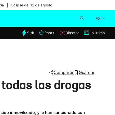
|
ria
Eclipse del 12 de agosto
ES
dia
Klisk
Para ti
Directos
Lo último
Klisk
Directos
Para ti
Compartir
Guardar
 todas las drogas
Lo último
 sido inmovilizado, y le han sancionado con