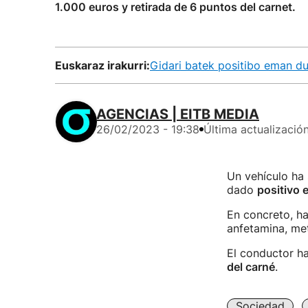
1.000 euros y retirada de 6 puntos del carnet.
Euskaraz irakurri:
Gidari batek positibo eman du
AGENCIAS | EITB MEDIA
26/02/2023 - 19:38
Última actualizació
Un vehículo ha
dado
positivo 
En concreto, ha
anfetamina, me
El conductor h
del carné
.
Sociedad