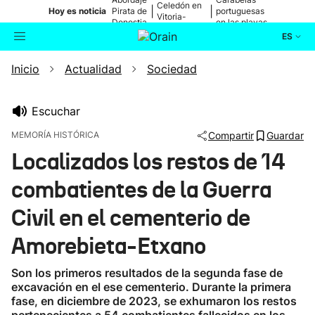
Celedón en
|
|
Hoy es noticia
Pirata de
portuguesas
Vitoria-
Donostia
en las playas
Gasteiz
ES
Inicio
Actualidad
Sociedad
Actualidad
Buscador
Política
Escuchar
MEMORÍA HISTÓRICA
Compartir
Guardar
Cultura
Localizados los restos de 14
combatientes de la Guerra
Ikusmiran
Civil en el cementerio de
Eguraldia
Amorebieta-Etxano
Son los primeros resultados de la segunda fase de
excavación en el ese cementerio. Durante la primera
fase, en diciembre de 2023, se exhumaron los restos