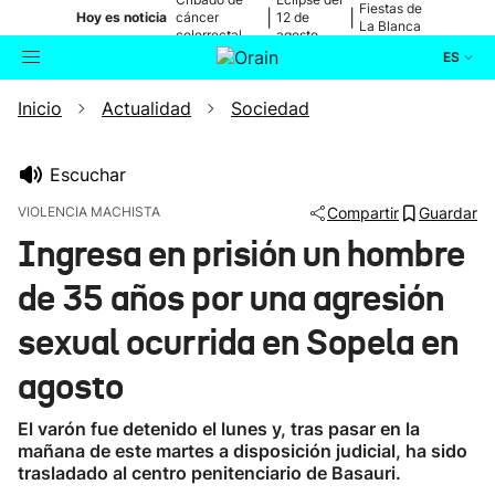
Fiestas de
|
|
Hoy es noticia
cáncer
12 de
La Blanca
colorrectal
agosto
ES
Inicio
Actualidad
Sociedad
Actualidad
Buscador
Política
Escuchar
VIOLENCIA MACHISTA
Compartir
Guardar
Cultura
Ingresa en prisión un hombre
de 35 años por una agresión
Ikusmiran
sexual ocurrida en Sopela en
Eguraldia
agosto
El varón fue detenido el lunes y, tras pasar en la
mañana de este martes a disposición judicial, ha sido
trasladado al centro penitenciario de Basauri.