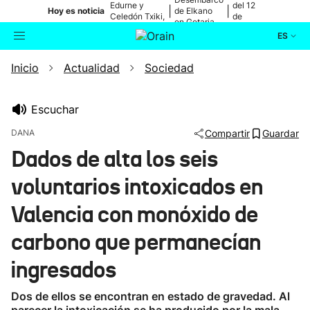
Edurne y
del 12
|
|
Hoy es noticia
de Elkano
Celedón Txiki,
de
en Getaria
en directo
agosto
ES
Inicio
Actualidad
Sociedad
Actualidad
Buscador
Política
Escuchar
DANA
Compartir
Guardar
Cultura
Dados de alta los seis
voluntarios intoxicados en
Ikusmiran
Valencia con monóxido de
Eguraldia
carbono que permanecían
ingresados
Dos de ellos se encontran en estado de gravedad. Al