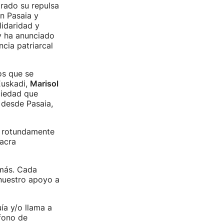
rado su repulsa
n Pasaia y
lidaridad y
 y ha anunciado
cia patriarcal
os que se
Euskadi,
Marisol
ciedad que
 desde Pasaia,
 rotundamente
lacra
 más. Cada
 nuestro apoyo a
ía y/o llama a
fono de