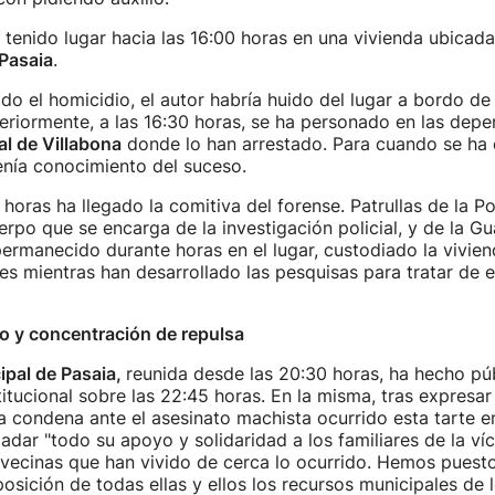
tenido lugar hacia las 16:00 horas en una vivienda ubicada
 Pasaia
.
o el homicidio, el autor habría huido del lugar a bordo de
teriormente, a las 16:30 horas, se ha personado en las depe
al de Villabona
donde lo han arrestado. Para cuando se ha 
enía conocimiento del suceso.
horas ha llegado la comitiva del forense. Patrullas de la Po
rpo que se encarga de la investigación policial, y de la Gu
ermanecido durante horas en el lugar, custodiado la viviend
es mientras han desarrollado las pesquisas para tratar de e
to y concentración de repulsa
ipal de Pasaia,
reunida desde las 20:30 horas, ha hecho pú
titucional sobre las 22:45 horas. En la misma, tras expresa
a condena ante el asesinato machista ocurrido esta tarte e
ladar "todo su apoyo y solidaridad a los familiares de la ví
 vecinas que han vivido de cerca lo ocurrido. Hemos puest
osición de todas ellas y ellos los recursos municipales de 