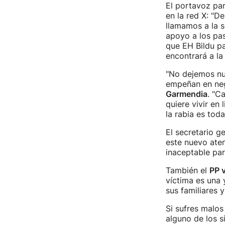
El portavoz pa
en la red X: "D
llamamos a la s
apoyo a los pas
que EH Bildu pa
encontrará a la
"No dejemos nun
empeñan en neg
Garmendia
. "C
quiere vivir en
la rabia es tod
El secretario g
este nuevo aten
inaceptable par
También el
PP 
víctima es una 
sus familiares 
Si sufres malos
alguno de los s