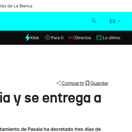
stas de La Blanca
ES
dia
Klisk
Para ti
Directos
Lo último
Klisk
Directos
Para ti
Compartir
Guardar
a y se entrega a
Lo último
untamiento de Pasaia ha decretado tres días de