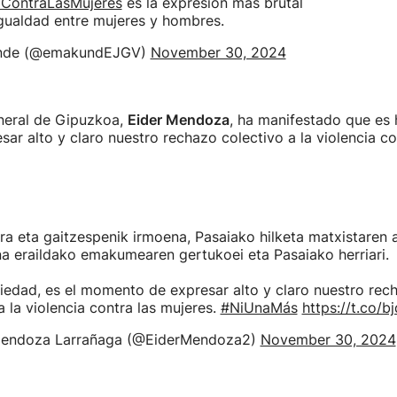
aContraLasMujeres
es la expresión más brutal
igualdad entre mujeres y hombres.
nde (@emakundEJGV)
November 30, 2024
neral de Gipuzkoa,
Eider Mendoza
, ha manifestado que es
sar alto y claro nuestro rechazo colectivo a la violencia co
a eta gaitzespenik irmoena, Pasaiako hilketa matxistaren 
a eraildako emakumearen gertukoei eta Pasaiako herriari.
edad, es el momento de expresar alto y claro nuestro rec
a la violencia contra las mujeres.
#NiUnaMás
https://t.co/
Mendoza Larrañaga (@EiderMendoza2)
November 30, 2024