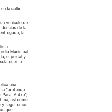
 en la
calle
 un vehículo de
ndencias de la
entregado, la
licía
ardia Municipal
a, el portal y
sclarecer lo
blica una
r su "profundo
n Pasai Antxo",
ctima, así como
o y seguiremos
los que