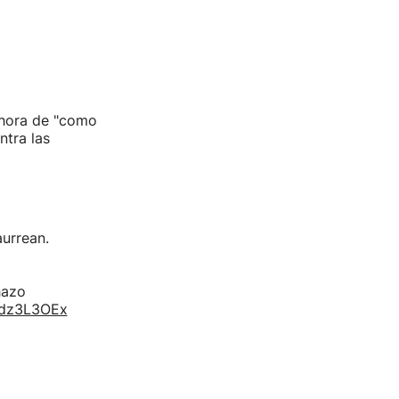
 hora de "como
ntra las
aurrean.
hazo
bjdz3L3OEx