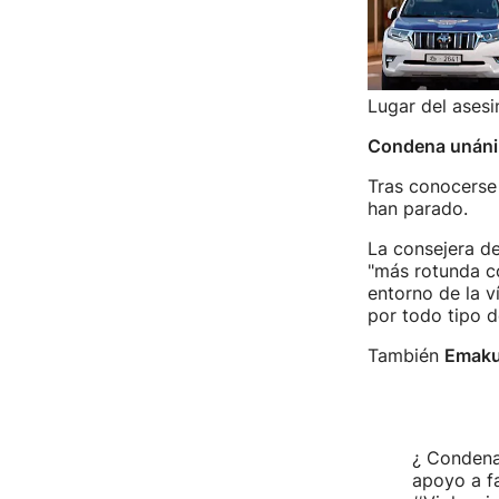
Lugar del asesi
Condena unán
Tras conocerse 
han parado.
La consejera de
"más rotunda co
entorno de la v
por todo tipo d
También
Emak
¿ Condena
apoyo a fa