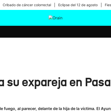
|
|
Cribado de cáncer colorrectal
Eclipse del 12 de agosto
Fie
tura
Ikusmiran
Egural
Salud
Tecnología
 su expareja en Pasai
 fuego, al parecer, delante de la hija de la víctima. El Ay