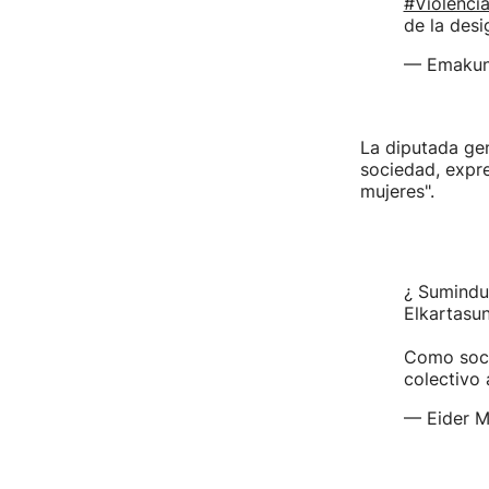
#Violenci
de la des
— Emaku
La diputada ge
sociedad, expre
mujeres".
¿ Sumindur
Elkartasun
Como soci
colectivo 
— Eider 