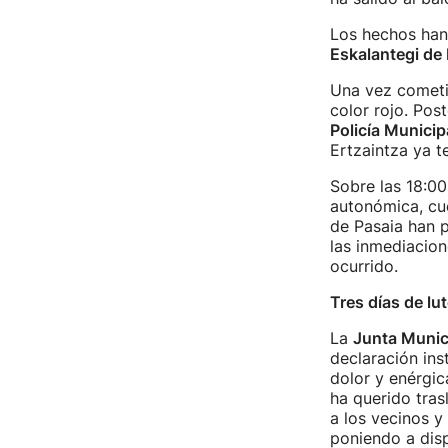
Los hechos han 
Eskalantegi de
Una vez cometid
color rojo. Pos
Policía Municip
Ertzaintza ya t
Sobre las 18:00 
autonómica, cue
de Pasaia han p
las inmediacion
ocurrido.
Tres días de lu
La
Junta Munic
declaración ins
dolor y enérgic
ha querido tras
a los vecinos y
poniendo a disp