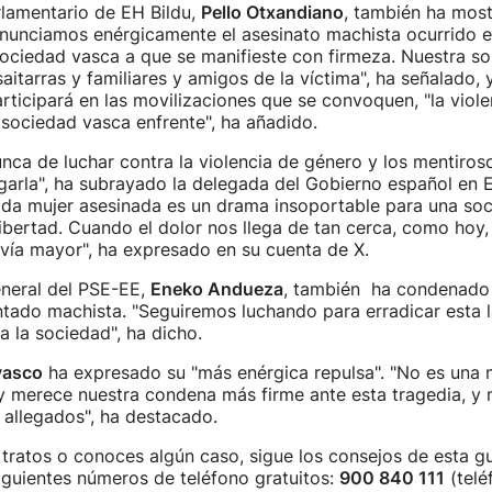
rlamentario de EH Bildu,
Pello Otxandiano
, también ha most
enunciamos enérgicamente el asesinato machista ocurrido e
ociedad vasca a que se manifieste con firmeza. Nuestra so
aitarras y familiares y amigos de la víctima", ha señalado,
rticipará en las movilizaciones que se convoquen, "la violen
 sociedad vasca enfrente", ha añadido.
ca de luchar contra la violencia de género y los mentiros
arla", ha subrayado la delegada del Gobierno español en 
ada mujer asesinada es un drama insoportable para una so
 libertad. Cuando el dolor nos llega de tan cerca, como hoy,
avía mayor", ha expresado en su cuenta de X.
eneral del PSE-EE,
Eneko Andueza
, también ha condenado
tado machista. "Seguiremos luchando para erradicar esta 
a la sociedad", ha dicho.
vasco
ha expresado su "más enérgica repulsa". "No es una
y merece nuestra condena más firme ante esta tragedia, y
y allegados", ha destacado.
 tratos o conoces algún caso, sigue los consejos de esta gu
iguientes números de teléfono gratuitos:
900 840 111
(telé