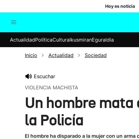
Hoy es noticia
Actualidad
Política
Cul
Actualidad
Política
Cultura
Ikusmiran
Eguraldia
Sociedad
Elecciones
Economía
Inicio
Actualidad
Sociedad
Internacional
Escuchar
VIOLENCIA MACHISTA
Un hombre mata a
la Policía
El hombre ha disparado a la mujer con un arma de