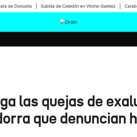
|
|
rata de Donostia
Subida de Celedón en Vitoria-Gasteiz
Carabe
tura
Ikusmiran
Egural
Salud
Tecnología
ga las quejas de exa
dorra que denuncian 