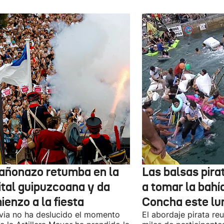
cañonazo retumba en la
Las balsas pira
ital guipuzcoana y da
a tomar la bahí
enzo a la fiesta
Concha este lu
uvia no ha deslucido el momento
El abordaje pirata re