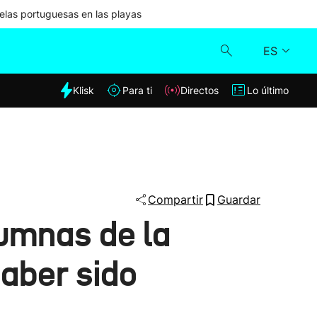
las portuguesas en las playas
ES
dia
Klisk
Para ti
Directos
Lo último
Klisk
Directos
Para ti
Compartir
Guardar
lumnas de la
Lo último
haber sido