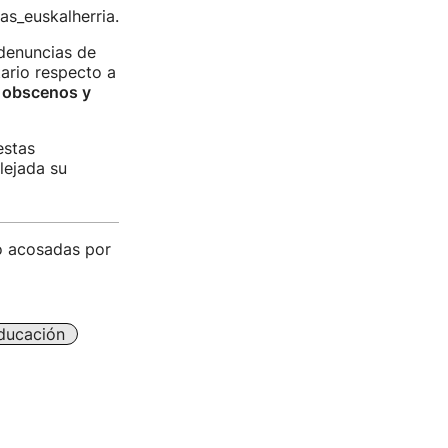
as_euskalherria.
 denuncias de
ario respecto a
 obscenos y
estas
lejada su
do acosadas por
ducación