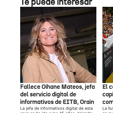
Te puede interesar
Fallece Oihane Mateos, jefa
El 
del servicio digital de
cap
informativos de EITB, Orain
comi
La jefa de informativos digital de esta
La ll