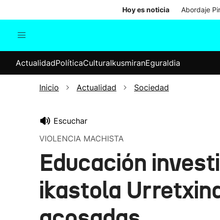
Hoy es noticia
Abordaje Pi
Actualidad
Política
Cul
Actualidad
Política
Cultura
Ikusmiran
Eguraldia
Sociedad
Elecciones
Economía
Inicio
Actualidad
Sociedad
Internacional
Escuchar
VIOLENCIA MACHISTA
Educación investi
ikastola Urretxin
acosadas