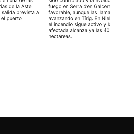
s en una de las
sido controlado y la evolución del
rias de la Aste
fuego en Serra d’en Galceran es
 salida prevista a
favorable, aunque las llamas continú
 el puerto
avanzando en Tírig. En Niebla (Huelva
el incendio sigue activo y la superfici
afectada alcanza ya las 4000
hectáreas.