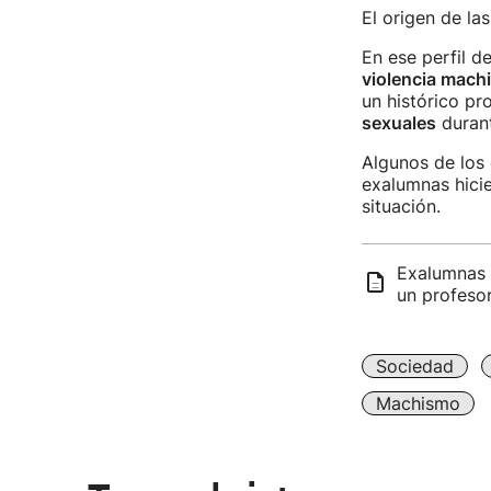
El origen de la
En ese perfil d
violencia machi
un histórico pr
sexuales
durant
Algunos de los
exalumnas hicie
situación.
Exalumnas 
un profeso
Sociedad
Machismo