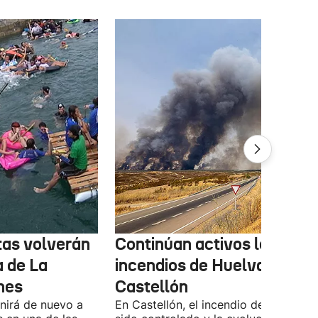
tas volverán
Continúan activos los
a de La
incendios de Huelva y
nes
Castellón
unirá de nuevo a
En Castellón, el incendio de Culla ya 