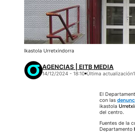
Ikastola Urretxindorra
AGENCIAS | EITB MEDIA
14/12/2024 - 18:10
Última actualización
El Departament
con las
denunci
ikastola
Urretx
del centro.
Fuentes de la c
Departamento
h