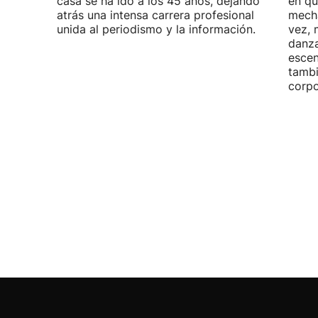
casa se ha ido a los 45 años, dejando
en qu
atrás una intensa carrera profesional
mecha
unida al periodismo y la información.
vez, 
danza
escen
tambi
corpo