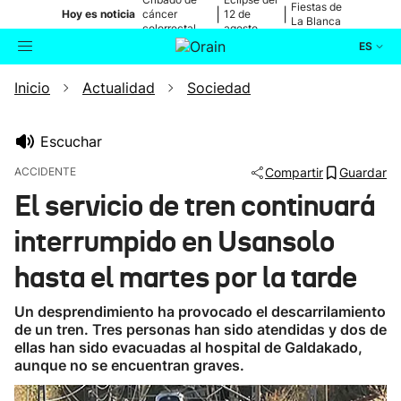
Fiestas de
|
|
Hoy es noticia
cáncer
12 de
La Blanca
colorrectal
agosto
ES
Inicio
Actualidad
Sociedad
Actualidad
Buscador
Política
Escuchar
ACCIDENTE
Compartir
Guardar
Cultura
El servicio de tren continuará
interrumpido en Usansolo
Ikusmiran
hasta el martes por la tarde
Eguraldia
Un desprendimiento ha provocado el descarrilamiento
de un tren. Tres personas han sido atendidas y dos de
ellas han sido evacuadas al hospital de Galdakado,
aunque no se encuentran graves.