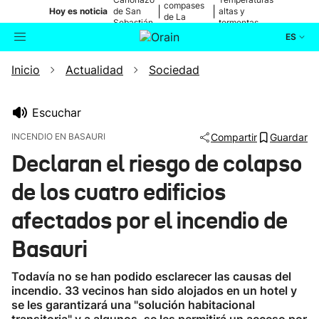
compases
|
|
Hoy es noticia
de San
altas y
de La
Sebastián
tormentas
Blanca
ES
Inicio
Actualidad
Sociedad
Actualidad
Buscador
Política
Escuchar
INCENDIO EN BASAURI
Compartir
Guardar
Cultura
Declaran el riesgo de colapso
de los cuatro edificios
Ikusmiran
afectados por el incendio de
Eguraldia
Basauri
Todavía no se han podido esclarecer las causas del
incendio. 33 vecinos han sido alojados en un hotel y
se les garantizará una "solución habitacional