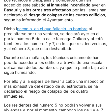
Los técnicos municipales y bomberos que han
accedido este sábado
al inmueble incendiado
ayer en
Basauri y a los otros tres afectados
por las llamas han
declarado el
riesgo de colapso de los cuatro edificios
,
según ha informado el Ayuntamiento.
Dicho i
ncendio, en el que falleció un hombre
al
precipitarse por una ventana, se declaró ayer en el
portal número 5 de la calle Kareaga Goikoa y afectó
también a los número 1 y 7, en los que residen vecinos,
y al número 3, que está deshabitado.
Durante esta mañana, los técnicos únicamente han
podido acceder a los edificio a través de una escala
del camión de los bomberos, ya que la planta baja aún
sigue humeando.
Por ello y a la espera de llevar a cabo una inspección
más exhaustiva del estado de su estructura, se ha
declarado el riesgo de colapso de los cuatro
inmuebles.
Los residentes del número 5 no podrán volver a sus
viviendas y, por el momento, tampoco los de 1 y el 7,