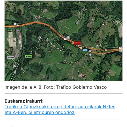
Imagen de la A-8. Foto: Tráfico Gobierno Vasco
Euskaraz irakurri:
Trafikoa Gipuzkoako errepidetan: auto-ilarak N-1en
eta A-8en, bi istripuren ondorioz