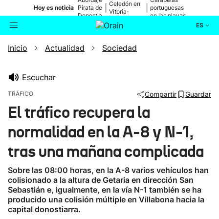
Celedón en
|
|
Hoy es noticia
Pirata de
portuguesas
Vitoria-
Donostia
en las playas
Gasteiz
ES
Inicio
Actualidad
Sociedad
Actualidad
Buscador
Política
Escuchar
TRÁFICO
Compartir
Guardar
Cultura
El tráfico recupera la
normalidad en la A-8 y N-1,
Ikusmiran
tras una mañana complicada
Eguraldia
Sobre las 08:00 horas, en la A-8 varios vehículos han
colisionado a la altura de Getaria en dirección San
Sebastián e, igualmente, en la vía N-1 también se ha
producido una colisión múltiple en Villabona hacia la
capital donostiarra.