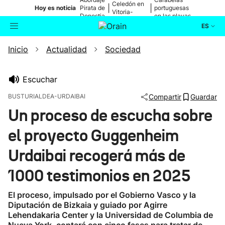
Celedón en
|
|
Hoy es noticia
Pirata de
portuguesas
Vitoria-
Donostia
en las playas
Gasteiz
ES
Inicio
Actualidad
Sociedad
Actualidad
Buscador
Política
Escuchar
BUSTURIALDEA-URDAIBAI
Compartir
Guardar
Cultura
Un proceso de escucha sobre
el proyecto Guggenheim
Ikusmiran
Urdaibai recogerá más de
Eguraldia
1000 testimonios en 2025
El proceso, impulsado por el Gobierno Vasco y la
Diputación de Bizkaia y guiado por Agirre
Lehendakaria Center y la Universidad de Columbia de