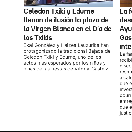
Celedón Txiki y Edurne
La f
llenan de ilusión la plaza de
des
la Virgen Blanca en el Día de
Ayu
los Txikis
Gas
Ekai González y Haizea Lauzurika han
int
protagonizado la tradicional Bajada de
La fa
Celedón Txiki y Edurne, uno de los
recib
actos más esperados por los niños y
disco
niñas de las fiestas de Vitoria-Gasteiz.
respo
alcal
que e
inves
ocurr
entre
que e
justic