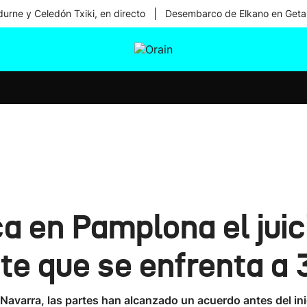
|
urne y Celedón Txiki, en directo
Desembarco de Elkano en Geta
tura
Ikusmiran
Egural
Salud
Tecnología
a en Pamplona el juic
nte que se enfrenta a 
avarra, las partes han alcanzado un acuerdo antes del inic