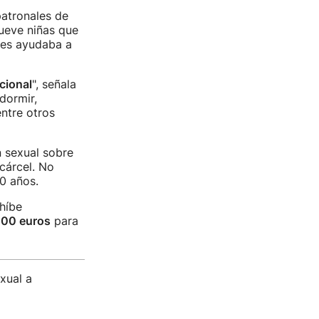
patronales de
ueve niñas que
 les ayudaba a
cional
", señala
dormir,
ntre otros
n sexual sobre
cárcel. No
10 años.
híbe
000 euros
para
xual a