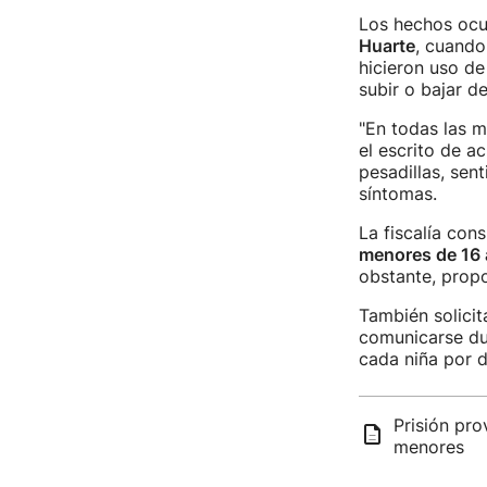
Los hechos ocur
Huarte
, cuando
hicieron uso de
subir o bajar de
"En todas las 
el escrito de a
pesadillas, sen
síntomas.
La fiscalía con
menores de 16
obstante, propo
También solici
comunicarse du
cada niña por 
Prisión pro
menores