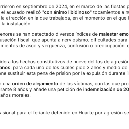
rieron en septiembre de 2024, en el marco de las fiestas 
 el acusado realizó
"con ánimo libidinoso"
tocamientos a n
 la atracción en la que trabajaba, en el momento en el que
 la instalación.
menores se han detectado diversos índices de
malestar emo
cusación fiscal, que apunta a nerviosismo, dificultades para 
timientos de asco y vergüenza, confusión o preocupación, e
sidera los hechos constitutivos de nueve delitos de agresió
 años
, para cada uno de los cuales pide 3 años y medio de 
ne sustituir esta pena de prisión por la expulsión durante 
ta una
orden de alejamiento
de las víctimas, con las que pro
rante 8 años y añade una petición de
indemnización de 2
daños morales.
visional para el feriante detenido en Huarte por agresión se