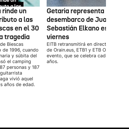
 rinde un
Getaria representa el
ibuto a las
desembarco de Juan
scas en el 30
Sebastián Elkano este
la tragedia
viernes
 de Biescas
EITB retransmitirá en directo a través
to de 1996, cuando
de Orain.eus, ETB1 y ETB ON este
naria y súbita del
evento, que se celebra cada cuatro
asó el camping
años.
 87 personas y 187
guitarrista
laga vivió aquel
is años de edad.