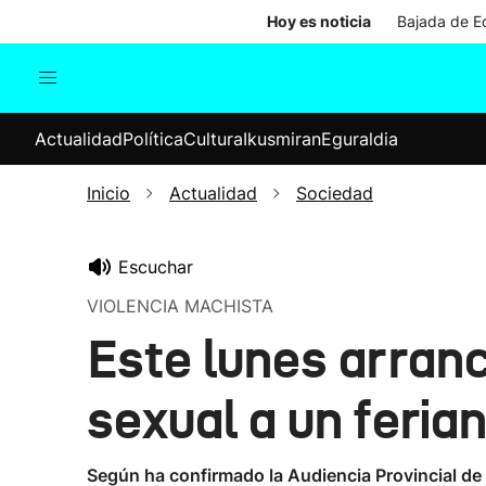
Hoy es noticia
Bajada de Ed
Actualidad
Política
Cul
Actualidad
Política
Cultura
Ikusmiran
Eguraldia
Sociedad
Elecciones
Economía
Inicio
Actualidad
Sociedad
Internacional
Escuchar
VIOLENCIA MACHISTA
Este lunes arranc
sexual a un feria
Según ha confirmado la Audiencia Provincial de N