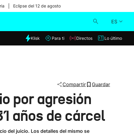
|
ria
Eclipse del 12 de agosto
ES
dia
Klisk
Para ti
Directos
Lo último
Klisk
Directos
Para ti
Compartir
Guardar
io por agresión
Lo último
31 años de cárcel
io del juicio. Los detalles del mismo se