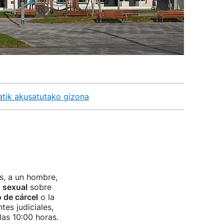
atik akusatutako gizona
s, a un hombre,
n sexual
sobre
 de cárcel
o la
es judiciales,
las 10:00 horas.