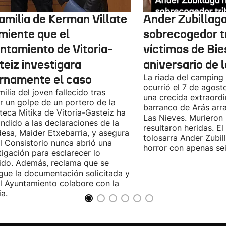
amilia de Kerman Villate
Ander Zubillaga
miente que el
sobrecogedor tr
ntamiento de Vitoria-
víctimas de Bie
teiz investigara
aniversario de 
ernamente el caso
La riada del camping
ocurrió el 7 de agos
milia del joven fallecido tras
una crecida extraordi
ir un golpe de un portero de la
barranco de Arás arr
teca Mitika de Vitoria-Gasteiz ha
Las Nieves. Murieron
ndido a las declaraciones de la
resultaron heridas. El 
desa, Maider Etxebarria, y asegura
tolosarra Ander Zubil
l Consistorio nunca abrió una
horror con apenas se
tigación para esclarecer lo
ido. Además, reclama que se
gue la documentación solicitada y
l Ayuntamiento colabore con la
ia.