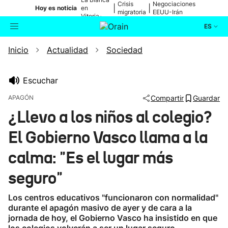
Crisis
Negociaciones
|
|
Hoy es noticia
en
migratoria
EEUU-Irán
Vitoria-
Gasteiz
ES
Inicio
Actualidad
Sociedad
Actualidad
Buscador
Política
Escuchar
APAGÓN
Compartir
Guardar
Cultura
¿Llevo a los niños al colegio?
El Gobierno Vasco llama a la
Ikusmiran
calma: "Es el lugar más
Eguraldia
seguro"
Los centros educativos "funcionaron con normalidad"
durante el apagón masivo de ayer y de cara a la
jornada de hoy, el Gobierno Vasco ha insistido en que