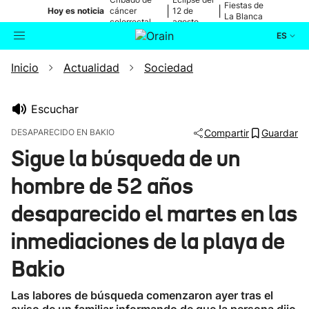
Fiestas de
|
|
Hoy es noticia
cáncer
12 de
La Blanca
colorrectal
agosto
ES
Inicio
Actualidad
Sociedad
Actualidad
Buscador
Política
Escuchar
DESAPARECIDO EN BAKIO
Compartir
Guardar
Cultura
Sigue la búsqueda de un
hombre de 52 años
Ikusmiran
desaparecido el martes en las
Eguraldia
inmediaciones de la playa de
Bakio
Las labores de búsqueda comenzaron ayer tras el