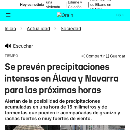
una
Edurne y
|
|
Hoy es noticia
de Elkano en
vivienda
Celedón
Getaria
de Bilbao
Txiki
ES
Inicio
Actualidad
Sociedad
Actualidad
Buscador
Política
Escuchar
TIEMPO
Compartir
Guardar
Cultura
Se prevén precipitaciones
intensas en Álava y Navarra
Ikusmiran
para las próximas horas
Eguraldia
Alertan de la posibilidad de precipitaciones
acumuladas en una hora de 15 milímetros y de
tormentas que pueden ir acompañadas de granizo y
rachas fuertes o muy fuertes de viento.