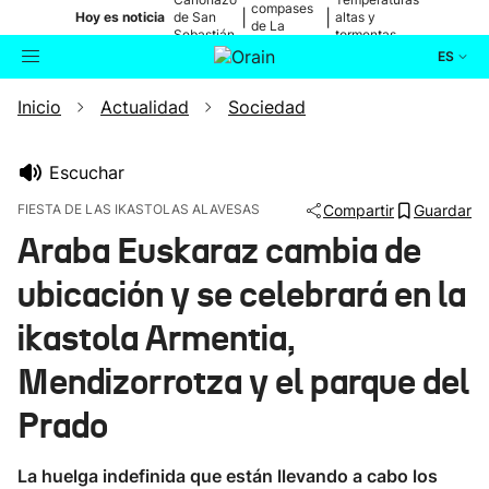
compases
|
|
Hoy es noticia
de San
altas y
de La
Sebastián
tormentas
Blanca
ES
Inicio
Actualidad
Sociedad
Actualidad
Buscador
Política
Escuchar
FIESTA DE LAS IKASTOLAS ALAVESAS
Compartir
Guardar
Cultura
Araba Euskaraz cambia de
ubicación y se celebrará en la
Ikusmiran
ikastola Armentia,
Eguraldia
Mendizorrotza y el parque del
Prado
La huelga indefinida que están llevando a cabo los