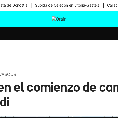
|
|
rata de Donostia
Subida de Celedón en Vitoria-Gasteiz
Carabe
tura
Ikusmiran
Egural
Salud
Tecnología
 VASCOS
en el comienzo de c
di