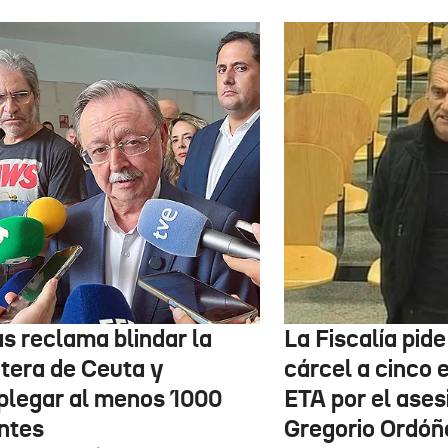
as reclama blindar la
La Fiscalía pid
ntera de Ceuta y
cárcel a cinco 
plegar al menos 1000
ETA por el ases
ntes
Gregorio Ordóñ