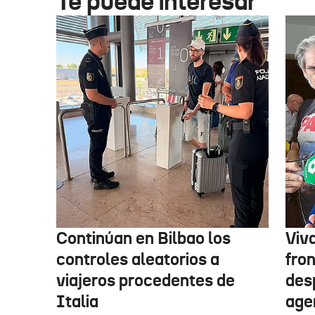
Te puede interesar
Continúan en Bilbao los
Viv
controles aleatorios a
fro
viajeros procedentes de
des
Italia
age