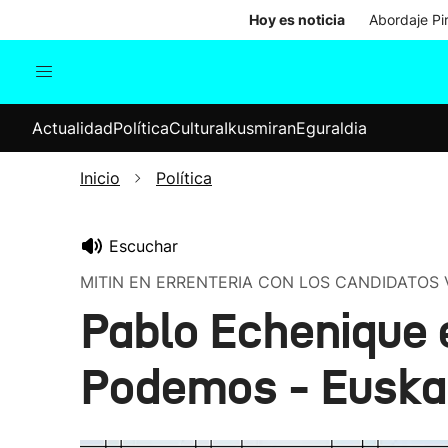
Hoy es noticia
Abordaje Pi
Actualidad
Política
Cul
Actualidad
Política
Cultura
Ikusmiran
Eguraldia
Sociedad
Elecciones
Economía
Inicio
Política
Internacional
Escuchar
MITIN EN ERRENTERIA CON LOS CANDIDATOS
Pablo Echenique 
Podemos - Euska