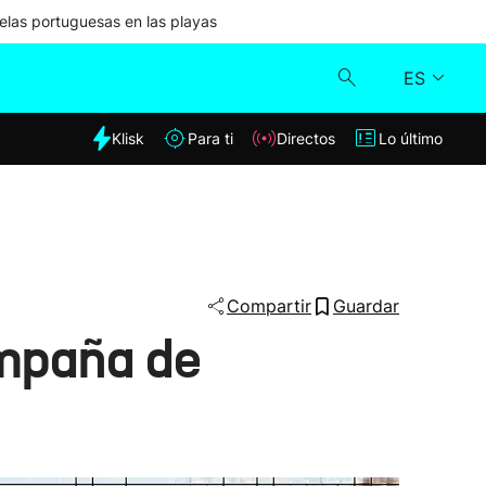
las portuguesas en las playas
ES
dia
Klisk
Para ti
Directos
Lo último
Klisk
Directos
Para ti
Compartir
Guardar
ampaña de
Lo último