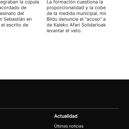
tegraban la cúpula
La formación cuestiona la
 acordado de
proporcionalidad y la cobertura juríd
esinato del
de la medida municipal, mientras EH
an Sebastián en
Bildu denuncia el "acoso" a voluntari
el escrito de
de Kaleko Afari Solidarioak y pide
levantar el veto.
Actualidad
Últimas noticias