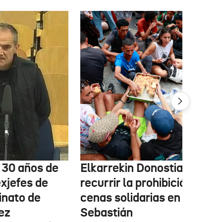
e 30 años de
Elkarrekin Donostia estudi
exjefes de
recurrir la prohibición de la
inato de
cenas solidarias en San
ez
Sebastián