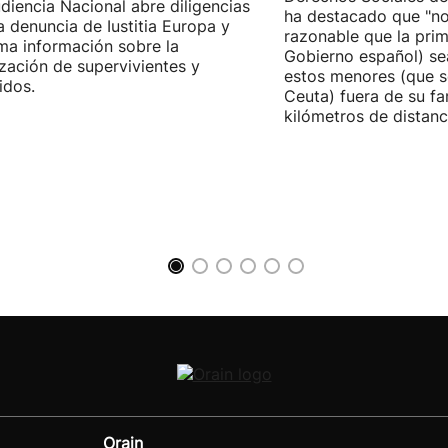
diencia Nacional abre diligencias
ha destacado que "n
la denuncia de Iustitia Europa y
razonable que la prim
ma información sobre la
Gobierno español) sea
ización de supervivientes y
estos menores (que s
idos.
Ceuta) fuera de su fam
kilómetros de distanci
Orain