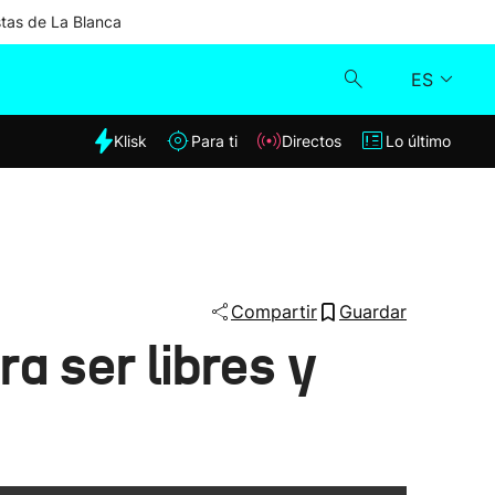
stas de La Blanca
ES
dia
Klisk
Para ti
Directos
Lo último
Klisk
Directos
Para ti
Compartir
Guardar
ra ser libres y
Lo último