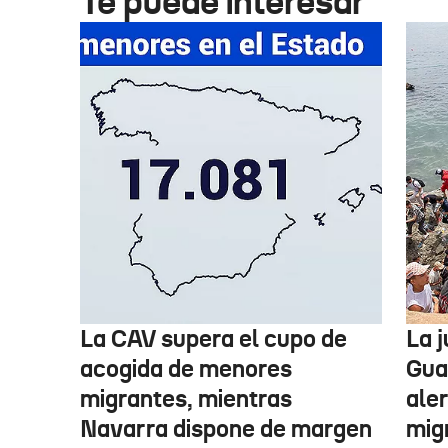
Te puede interesar
La CAV supera el cupo de
La 
acogida de menores
Guar
migrantes, mientras
aler
Navarra dispone de margen
mig