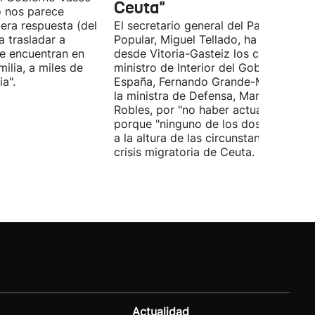
Ceuta"
o nos parece
era respuesta (del
El secretario general del Partido
 trasladar a
Popular, Miguel Tellado, ha exigido
e encuentran en
desde Vitoria-Gasteiz los ceses del
ilia, a miles de
ministro de Interior del Gobierno de
a".
España, Fernando Grande-Marlaska, 
la ministra de Defensa, Margarita
Robles, por "no haber actuado" y
porque "ninguno de los dos ha estad
a la altura de las circunstancias" ante 
crisis migratoria de Ceuta.
Actualidad