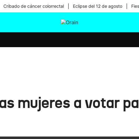
|
|
Cribado de cáncer colorrectal
Eclipse del 12 de agosto
Fie
tura
Ikusmiran
Egural
Salud
Tecnología
as mujeres a votar pa