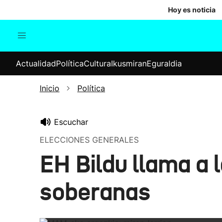
Hoy es noticia
Actualidad
Política
Cul
Actualidad
Política
Cultura
Ikusmiran
Eguraldia
Sociedad
Elecciones
Economía
Inicio
Política
Internacional
Escuchar
ELECCIONES GENERALES
EH Bildu llama a l
soberanas