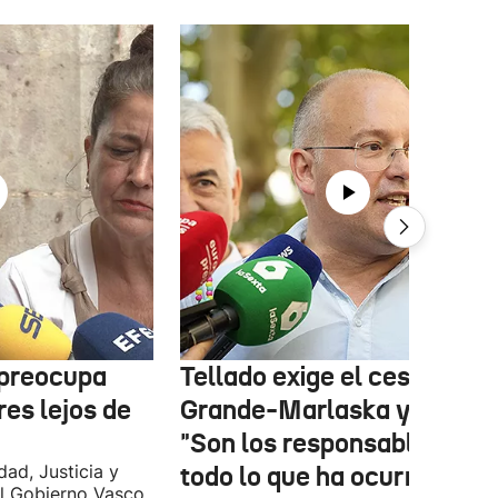
 preocupa
Tellado exige el cese de
es lejos de
Grande-Marlaska y Robles
"Son los responsables de
dad, Justicia y
todo lo que ha ocurrido en
l Gobierno Vasco