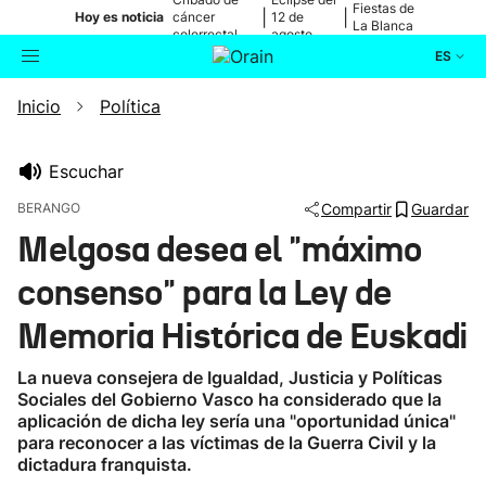
Fiestas de
|
|
Hoy es noticia
cáncer
12 de
La Blanca
colorrectal
agosto
ES
Inicio
Política
Actualidad
Buscador
Política
Escuchar
BERANGO
Compartir
Guardar
Cultura
Melgosa desea el "máximo
consenso" para la Ley de
Ikusmiran
Memoria Histórica de Euskadi
Eguraldia
La nueva consejera de Igualdad, Justicia y Políticas
Sociales del Gobierno Vasco ha considerado que la
aplicación de dicha ley sería una "oportunidad única"
para reconocer a las víctimas de la Guerra Civil y la
dictadura franquista.