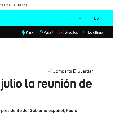
stas de La Blanca
ES
dia
Klisk
Para ti
Directos
Lo último
Klisk
Directos
Para ti
Compartir
Guardar
ulio la reunión de
Lo último
s
el presidente del Gobierno español, Pedro