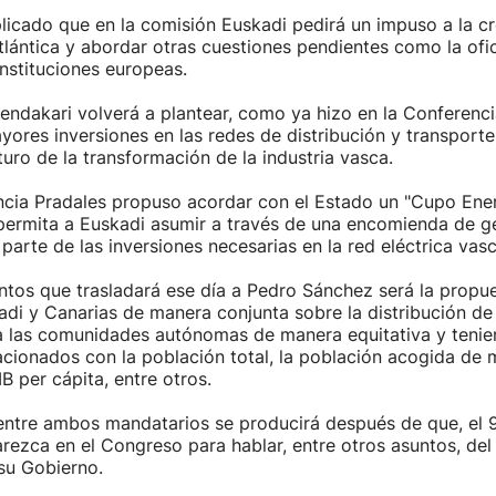
icado que en la comisión Euskadi pedirá un impuso a la cr
lántica y abordar otras cuestiones pendientes como la ofic
instituciones europeas.
endakari volverá a plantear, como ya hizo en la Conferenc
yores inversiones en las redes de distribución y transporte
turo de la transformación de la industria vasca.
ncia Pradales propuso acordar con el Estado un "Cupo Ene
 permita a Euskadi asumir a través de una encomienda de ge
 parte de las inversiones necesarias en la red eléctrica vasc
ntos que trasladará ese día a Pedro Sánchez será la propu
adi y Canarias de manera conjunta sobre la distribución d
las comunidades autónomas de manera equitativa y tenie
acionados con la población total, la población acogida de
B per cápita, entre otros.
ntre ambos mandatarios se producirá después de que, el 9 
ezca en el Congreso para hablar, entre otros asuntos, del
su Gobierno.