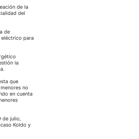
eación de la
ialidad del
ia de
 eléctrico para
rgético
stión la
a.
esta que
e menores no
ndo en cuenta
 menores
de julio,
 caso Koldo y