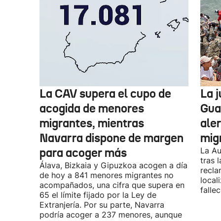
La CAV supera el cupo de
La 
acogida de menores
Guar
migrantes, mientras
aler
Navarra dispone de margen
mig
para acoger más
La Au
tras 
Álava, Bizkaia y Gipuzkoa acogen a día
recla
de hoy a 841 menores migrantes no
local
acompañados, una cifra que supera en
fallec
65 el límite fijado por la Ley de
Extranjería. Por su parte, Navarra
podría acoger a 237 menores, aunque