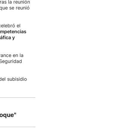
ras la reunión
que se reunió
celebró el
competencias
áfica y
vance en la
 Seguridad
el subisidio
loque"