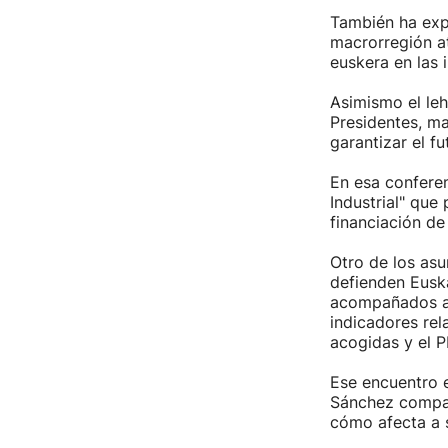
También ha expl
macrorregión at
euskera en las 
Asimismo el leh
Presidentes, ma
garantizar el fu
En esa confere
Industrial" que
financiación de
Otro de los asu
defienden Eusk
acompañados a 
indicadores rel
acogidas y el PI
Ese encuentro e
Sánchez compar
cómo afecta a 