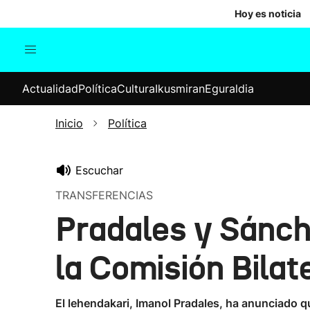
Hoy es noticia
Actualidad
Política
Cul
Actualidad
Política
Cultura
Ikusmiran
Eguraldia
Sociedad
Elecciones
Economía
Inicio
Política
Internacional
Escuchar
TRANSFERENCIAS
Pradales y Sánchez
la Comisión Bilat
El lehendakari, Imanol Pradales, ha anunciado qu