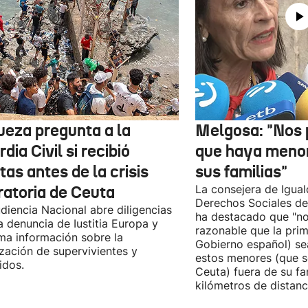
jueza pregunta a la
Melgosa: "Nos
dia Civil si recibió
que haya menor
tas antes de la crisis
sus familias"
ratoria de Ceuta
La consejera de Igual
Derechos Sociales de
diencia Nacional abre diligencias
ha destacado que "n
la denuncia de Iustitia Europa y
razonable que la prim
ma información sobre la
Gobierno español) sea
ización de supervivientes y
estos menores (que s
idos.
Ceuta) fuera de su fam
kilómetros de distanci