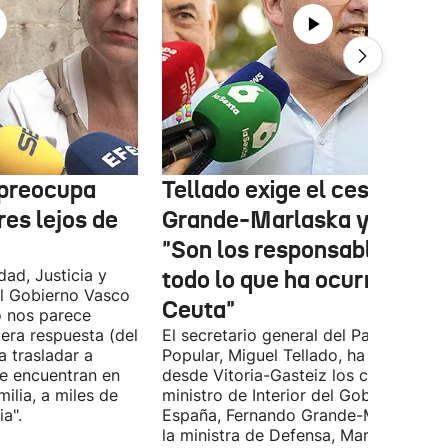
 preocupa
Tellado exige el cese de
es lejos de
Grande-Marlaska y Robles
"Son los responsables de
dad, Justicia y
todo lo que ha ocurrido en
l Gobierno Vasco
Ceuta"
o nos parece
era respuesta (del
El secretario general del Partido
 trasladar a
Popular, Miguel Tellado, ha exigido
e encuentran en
desde Vitoria-Gasteiz los ceses del
ilia, a miles de
ministro de Interior del Gobierno de
a".
España, Fernando Grande-Marlaska, 
la ministra de Defensa, Margarita