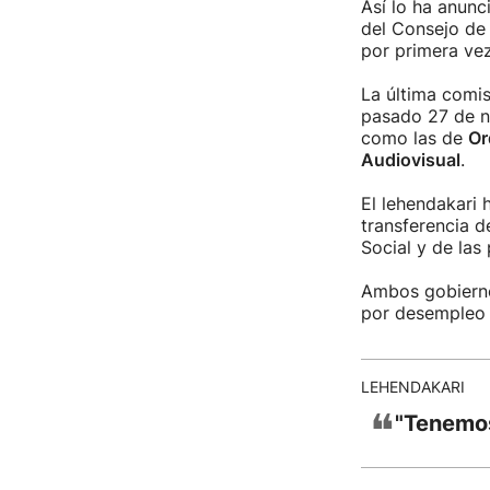
Así lo ha anunc
del Consejo de
por primera vez
La última comis
pasado 27 de n
como las de
Or
Audiovisual
.
El lehendakari 
transferencia 
Social y de las
Ambos gobierno
por desempleo y
LEHENDAKARI
❝
"Tenemos