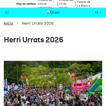
Fiestas de
|
|
Hoy es noticia
cáncer
12 de
La Blanca
colorrectal
agosto
ES
Inicio
Herri Urrats 2026
Actualidad
Buscador
Política
Herri Urrats 2026
Cultura
Ikusmiran
Eguraldia