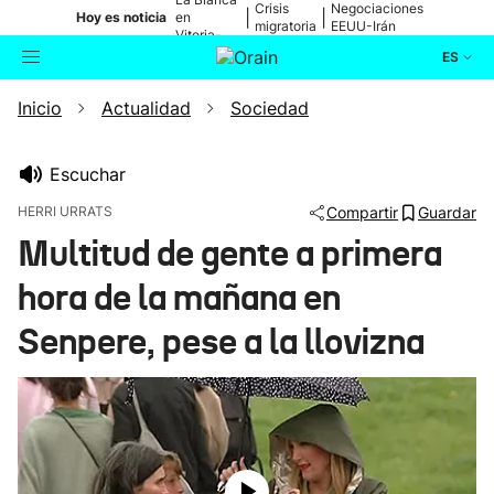
Crisis
Negociaciones
|
|
Hoy es noticia
en
migratoria
EEUU-Irán
Vitoria-
Gasteiz
ES
Inicio
Actualidad
Sociedad
Actualidad
Buscador
Política
Escuchar
HERRI URRATS
Compartir
Guardar
Cultura
Multitud de gente a primera
hora de la mañana en
Ikusmiran
Senpere, pese a la llovizna
Eguraldia