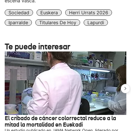
escena vasca.
Sociedad
Euskera
Herri Urrats 2026
Iparralde
Titulares De Hoy
Lapurdi
Te puede interesar
El cribado de cáncer colorrectal reduce a la
mitad la mortalidad en Euskadi
Un estudio publicado en JAMA Network Open, liderado por