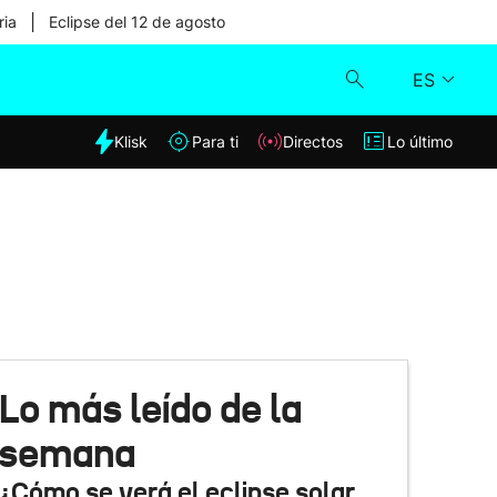
|
ria
Eclipse del 12 de agosto
ES
dia
Klisk
Para ti
Directos
Lo último
Klisk
Directos
Para ti
Lo último
Lo más leído de la
semana
¿Cómo se verá el eclipse solar