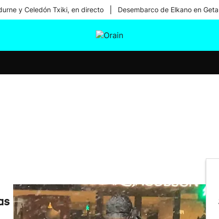
|
urne y Celedón Txiki, en directo
Desembarco de Elkano en Geta
tura
Ikusmiran
Egural
Salud
Tecnología
as