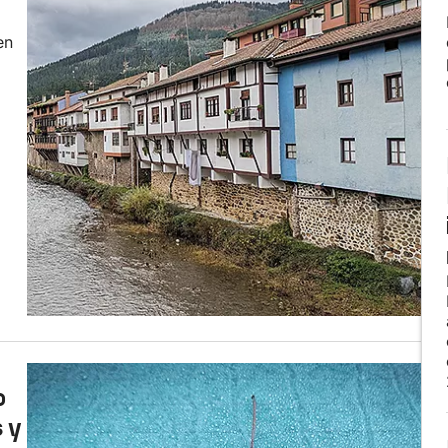
en
o
 y