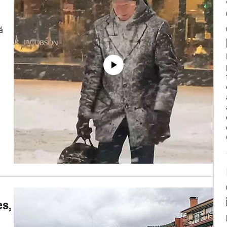
á
es,