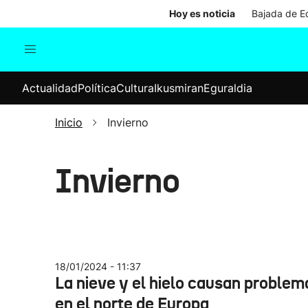
Hoy es noticia
Bajada de Ed
Actualidad
Política
Cul
Actualidad
Política
Cultura
Ikusmiran
Eguraldia
Sociedad
Elecciones
Economía
Inicio
Invierno
Internacional
Invierno
18/01/2024 - 11:37
La nieve y el hielo causan problem
en el norte de Europa