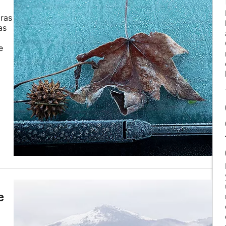
oras
as
e
e