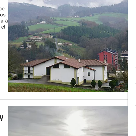
ce
los
vará
 el
 y