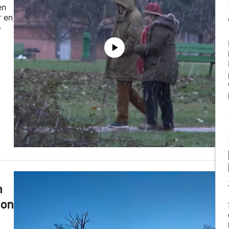
en
r en
o
n
con