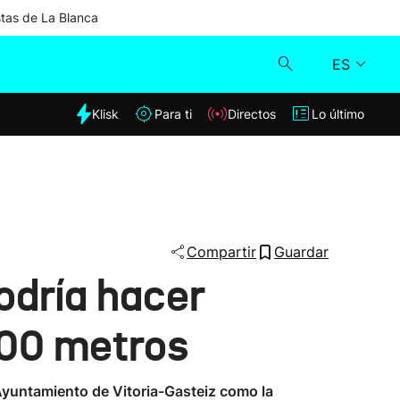
stas de La Blanca
ES
dia
Klisk
Para ti
Directos
Lo último
Klisk
Directos
Para ti
Compartir
Guardar
odría hacer
Lo último
400 metros
l Ayuntamiento de Vitoria-Gasteiz como la