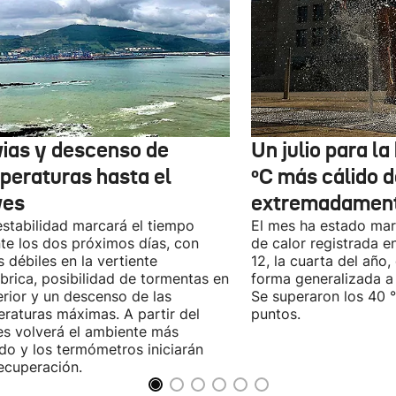
vias y descenso de
Un julio para la 
peraturas hasta el
ºC más cálido d
ves
extremadament
estabilidad marcará el tiempo
El mes ha estado mar
te los dos próximos días, con
de calor registrada en
as débiles en la vertiente
12, la cuarta del año
brica, posibilidad de tormentas en
forma generalizada a t
terior y un descenso de las
Se superaron los 40 
raturas máximas. A partir del
puntos.
es volverá el ambiente más
do y los termómetros iniciarán
ecuperación.