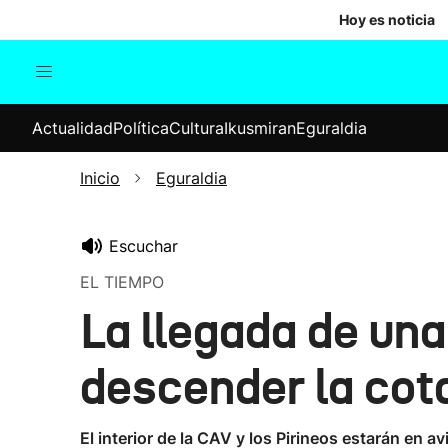
Hoy es noticia
Actualidad
Política
Cul
Actualidad
Política
Cultura
Ikusmiran
Eguraldia
Sociedad
Elecciones
Economía
Inicio
Eguraldia
Internacional
Escuchar
EL TIEMPO
La llegada de un
descender la cot
El interior de la CAV y los Pirineos estarán en 