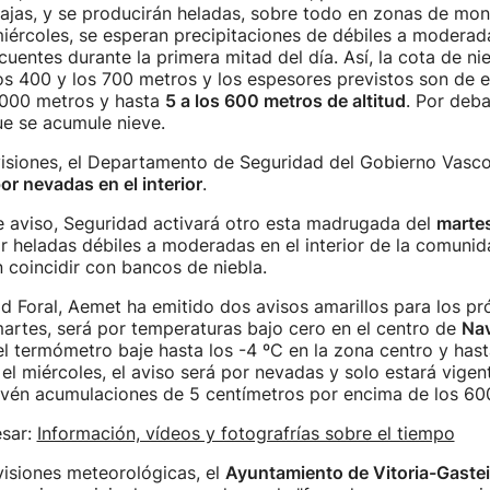
ajas, y se producirán heladas, sobre todo en zonas de mon
miércoles, se esperan precipitaciones de débiles a moderad
cuentes durante la primera mitad del día. Así, la cota de ni
los 400 y los 700 metros y los espesores previstos son de e
1000 metros y hasta
5 a los 600 metros de altitud
. Por deba
ue se acumule nieve.
visiones, el Departamento de Seguridad del Gobierno Vasco
or nevadas en el interior
.
 aviso, Seguridad activará otro esta madrugada del
marte
r heladas débiles a moderadas en el interior de la comunid
 coincidir con bancos de niebla.
d Foral, Aemet ha emitido dos avisos amarillos para los p
artes, será por temperaturas bajo cero en el centro de
Nav
l termómetro baje hasta los -4 ºC en la zona centro y hasta
 el miércoles, el aviso será por nevadas y solo estará vigen
revén acumulaciones de 5 centímetros por encima de los 60
esar:
Información, vídeos y fotografrías sobre el tiempo
evisiones meteorológicas, el
Ayuntamiento de Vitoria-Gaste