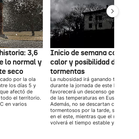
historia: 3,6
Inicio de semana con men
e lo normal y
calor y posibilidad de
e seco
tormentas
cado por la ola
La nubosidad irá ganando terreno
tre los días 5 y
durante la jornada de este lunes y
, que afectó de
favorecerá un descenso generalizado
odo el territorio.
de las temperaturas en Euskal Herria.
°C en varios
Además, no se descartan chubascos
tormentosos por la tarde, sobre todo
en el este, mientras que el martes
volverá el tiempo estable y el calor.