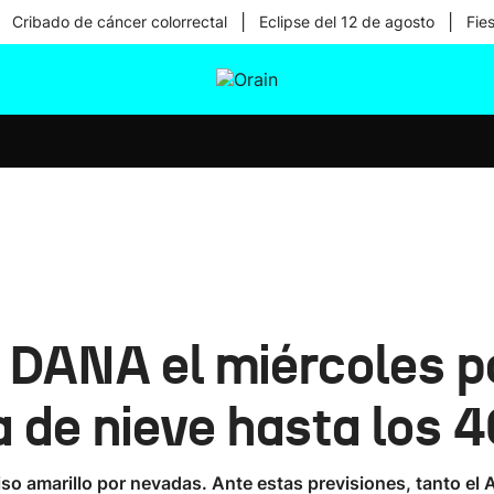
|
|
Cribado de cáncer colorrectal
Eclipse del 12 de agosto
Fie
tura
Ikusmiran
Egural
Salud
Tecnología
a DANA el miércoles p
a de nieve hasta los 
aviso amarillo por nevadas. Ante estas previsiones, tanto e