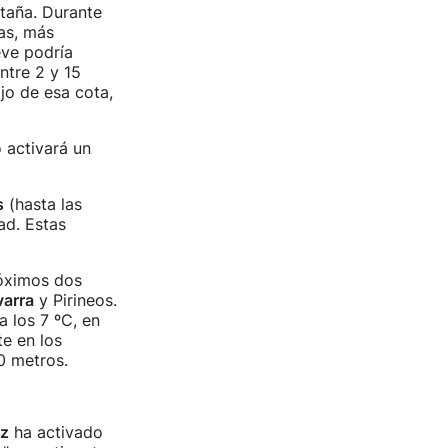
taña. Durante
as, más
eve podría
ntre 2 y 15
jo de esa cota,
 activará un
s
(hasta las
ad. Estas
róximos dos
arra
y Pirineos.
 los 7 ºC, en
te en los
0 metros.
iz
ha activado