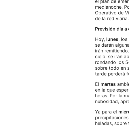
el plan de emer
medianoche. Po
Operativo de Vi
de la red viari
Previsión día a 
Hoy,
lunes
, lo
se darán alguna
irán remitiendo
cielo, se irán 
rondando los 5-
sobre todo en z
tarde perderá fu
El
martes
ambien
en la que esper
horas. Por la m
nubosidad, apre
Ya para el
miér
precipitaciones
heladas, sobre