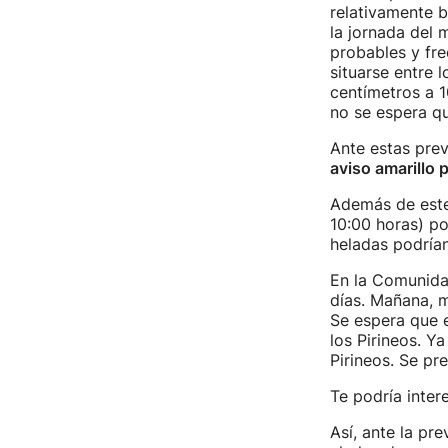
relativamente b
la jornada del 
probables y fre
situarse entre 
centímetros a 
no se espera q
Ante estas pre
aviso amarillo p
Además de este
10:00 horas) po
heladas podrían
En la Comunida
días. Mañana, m
Se espera que e
los Pirineos. Ya
Pirineos. Se p
Te podría inter
Así, ante la pr