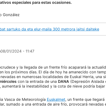
tivos especiales para estas ocasiones.
ro González
at sartuko da eta elur-maila 300 metrora jaitsi daiteke
n
08/01/2024 - 11:47
ecrudece y la llegada de un frente frío acaparará la actuali
en los próximos días. El día de hoy ha amanecido con temp
 nevadas en numerosas localidades de Euskal Herria, una s
miércoles
con la entrada de una
DANA
(Depresión Aislada 
o, aumentará la inestabilidad y la cota de nieve podría bajar
ia Vasca de Meteorología
Euskalmet
, un frente que llegará
ular, sumado a una entrada de aire frío, provocará nevadas 