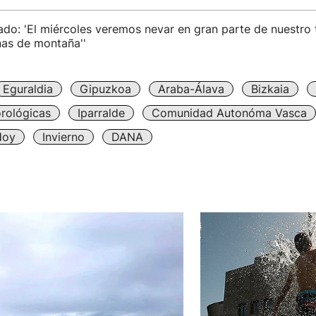
do: 'El miércoles veremos nevar en gran parte de nuestro t
nas de montaña''
Eguraldia
Gipuzkoa
Araba-Álava
Bizkaia
rológicas
Iparralde
Comunidad Autonóma Vasca
Hoy
Invierno
DANA