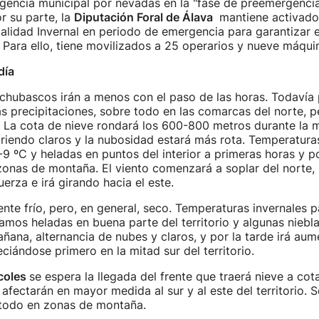
gencia municipal por nevadas en la "fase de preemergencia"
r su parte, la
Diputación Foral de Álava
mantiene activado
alidad Invernal en periodo de emergencia para garantizar 
a. Para ello, tiene movilizados a 25 operarios y nueve máqui
día
s chubascos irán a menos con el paso de las horas. Todavía
s precipitaciones, sobre todo en las comarcas del norte, p
. La cota de nieve rondará los 600-800 metros durante la 
abriendo claros y la nubosidad estará más rota. Temperatur
9 ºC y heladas en puntos del interior a primeras horas y po
onas de montaña. El viento comenzará a soplar del norte, 
erza e irá girando hacia el este.
te frío, pero, en general, seco. Temperaturas invernales p
amos heladas en buena parte del territorio y algunas niebl
añana, alternancia de nubes y claros, y por la tarde irá au
ciándose primero en la mitad sur del territorio.
coles
se espera la llegada del frente que traerá nieve a cot
 afectarán en mayor medida al sur y al este del territorio. 
 todo en zonas de montaña.