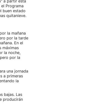
 a partir esta
 el Programa
el buen estado
nas quitanieve.
 por la mañana
ero por la tarde
mañana. En el
as máximas
r la noche,
pero por la
ara una jornada
as a primeras
mentando la
as bajas. Las
Se producirán