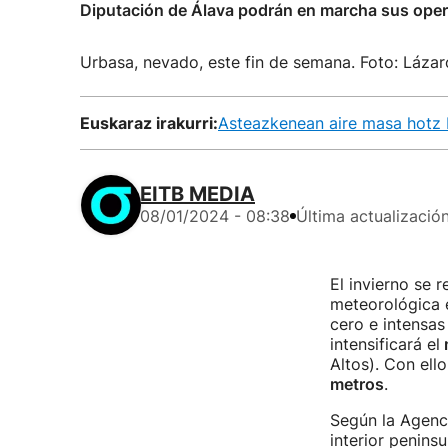
Diputación de Álava podrán en marcha sus opera
Urbasa, nevado, este fin de semana. Foto: Láza
Euskaraz irakurri:
Asteazkenean aire masa hotz b
EITB MEDIA
08/01/2024 - 08:38
Última actualizació
El invierno se r
meteorológica 
cero e intensas
intensificará el
Altos). Con ell
metros
.
Según la Agenc
interior penins