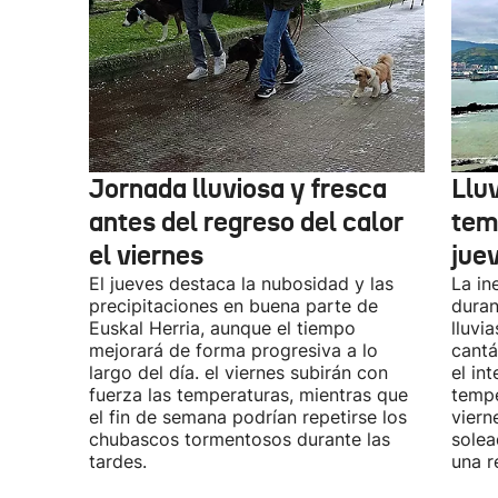
Jornada lluviosa y fresca
Llu
antes del regreso del calor
tem
el viernes
jue
El jueves destaca la nubosidad y las
La in
precipitaciones en buena parte de
duran
Euskal Herria, aunque el tiempo
lluvi
mejorará de forma progresiva a lo
cantá
largo del día. el viernes subirán con
el in
fuerza las temperaturas, mientras que
tempe
el fin de semana podrían repetirse los
viern
chubascos tormentosos durante las
solea
tardes.
una r