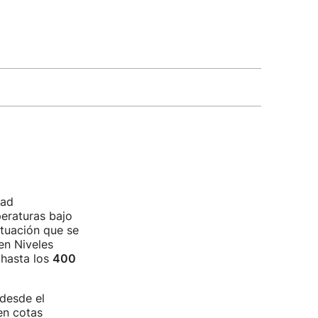
dad
eraturas bajo
ituación que se
en Niveles
 hasta los
400
 desde el
en cotas