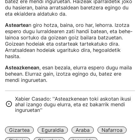
batez ere mendi inguruetan. Haizeak iparraldetik joko
du hasieran, baina arratsaldean baretzera egingo du
eta ekialdera aldatuko da.
Asteartea
n giro hotza, baina, oro har, lehorra. Izotza
espero dugu lurraldearen zati handi batean, eta behe-
lainoa sortuko da goizean goiz bailara batzuetan.
Goizean hodeiak eta ostarteak tartekatuko dira.
Arratsaldean hodeiak ugarituko dira, hegoaldetik
hasita.
Asteazkenean
, esan bezala, elurra espero dugu maila
behean. Elurraz gain, izotza egingo du, batez ere
mendi inguruetan.
Xabier Casado: ''Asteazkenean toki askotan ikusi
ahal izango dugu elurra, eta ez bakarrik mendi
inguruetan''
Gizartea
Eguraldia
Araba
Nafarroa