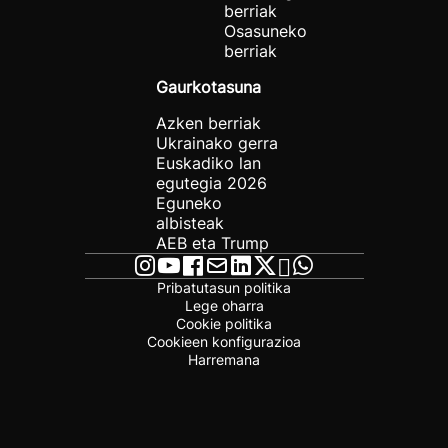
berriak
Osasuneko
berriak
Gaurkotasuna
Azken berriak
Ukrainako gerra
Euskadiko lan
egutegia 2026
Eguneko
albisteak
AEB eta Trump
Pribatutasun politika
Lege oharra
Cookie politika
Cookieen konfigurazioa
Harremana