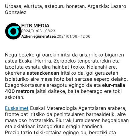
Urbasa, elurtuta, asteburu honetan. Argazkia: Lazaro
Gonzalez
EITB MEDIA
2024/01/08 - 08:23
Azken eguneratzea
2024/01/08 - 12:06
Negu beteko giroarekin iritsi da urtarrileko bigarren
astea Euskal Herrira. Zeropeko tenperaturekin eta
izoztuta esnatu dira hainbat txoko. Nolanahi ere,
okerrena
asteazkenean
iritsiko da, goi geruzetan
isolaturiko aire masa hotz bat sartzea espero delako.
Ezegonkortasuna areagotu egingo da eta
elur-maila
400 metrora
jaitsi daiteke, baita beherago ere toki
askotan.
Euskalmet
Euskal Metereologia Agentziaren arabera,
fronte bat iritsiko da penintsularen barnealdetik, aire
masa oso hotzarekin. Elurrak lurraldearen hegoaldean
eta ekialdean izango dute eragin handiena.
Prezipitazio txiki-ertaina egingo du, bereziki eta