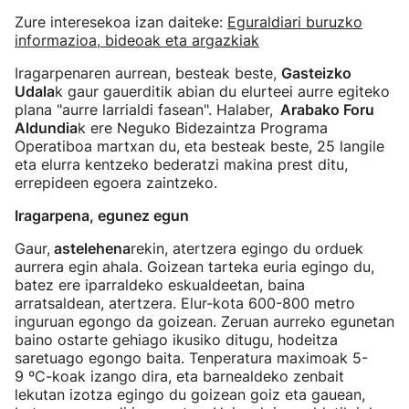
Zure interesekoa izan daiteke:
Eguraldiari buruzko
informazioa, bideoak eta argazkiak
Iragarpenaren aurrean, besteak beste,
Gasteizko
Udala
k gaur gauerditik abian du elurteei aurre egiteko
plana "aurre larrialdi fasean". Halaber,
Arabako Foru
Aldundia
k ere Neguko Bidezaintza Programa
Operatiboa martxan du, eta besteak beste, 25 langile
eta elurra kentzeko bederatzi makina prest ditu,
errepideen egoera zaintzeko.
Iragarpena, egunez egun
Gaur,
astelehena
rekin, atertzera egingo du orduek
aurrera egin ahala. Goizean tarteka euria egingo du,
batez ere iparraldeko eskualdeetan, baina
arratsaldean, atertzera. Elur-kota 600-800 metro
inguruan egongo da goizean. Zeruan aurreko egunetan
baino ostarte gehiago ikusiko ditugu, hodeitza
saretuago egongo baita. Tenperatura maximoak 5-
9 ºC-koak izango dira, eta barnealdeko zenbait
lekutan izotza egingo du goizean goiz eta gauean,