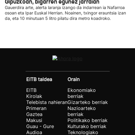
Gipuzkoan, bigarren egunez jarraian
Gauerdira arte, alerta laranja izango da indarrean ia Nafarroa
osoan eta Ipar Euskal Herrian. Noainen, txingor erauntsia izan
da, eta 10 minutuan 5 litro pilatu dira metro koadroko.
EITB taldea
Orain
EITB
Ekonomiako
Kirolak
berriak
Telebista nahieran
Gizarteko berriak
Primeran
Nazioarteko
Gaztea
berriak
Makusi
Politikako berriak
Guau - Gure
Kulturako berriak
Audioa
Teknologiako