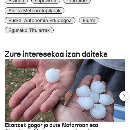
Bizkaia
Gipuzkoa
Iparralde
Alerta Meteorologikoak
Euskal Autonomia Erkidegoa
Elurra
Eguneko Titularrak
Zure interesekoa izan daiteke
Ekaitzek gogor jo dute Nafarroan eta