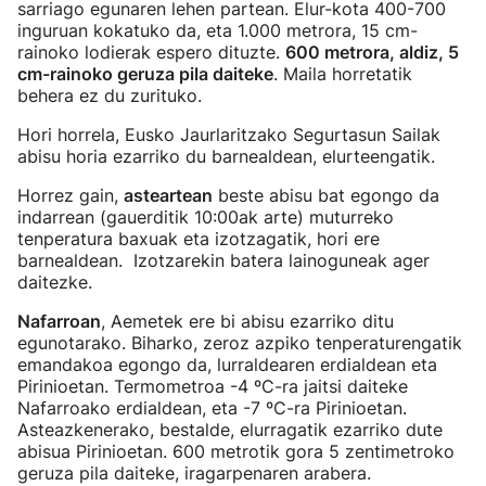
sarriago egunaren lehen partean. Elur-kota 400-700
inguruan kokatuko da, eta 1.000 metrora, 15 cm-
rainoko lodierak espero dituzte.
600 metrora, aldiz, 5
cm-rainoko geruza pila daiteke
. Maila horretatik
behera ez du zurituko.
Hori horrela, Eusko Jaurlaritzako Segurtasun Sailak
abisu horia ezarriko du barnealdean, elurteengatik.
Horrez gain,
asteartean
beste abisu bat egongo da
indarrean (gauerditik 10:00ak arte) muturreko
tenperatura baxuak eta izotzagatik, hori ere
barnealdean. Izotzarekin batera lainoguneak ager
daitezke.
Nafarroan
, Aemetek ere bi abisu ezarriko ditu
egunotarako. Biharko, zeroz azpiko tenperaturengatik
emandakoa egongo da, lurraldearen erdialdean eta
Pirinioetan. Termometroa -4 ºC-ra jaitsi daiteke
Nafarroako erdialdean, eta -7 ºC-ra Pirinioetan.
Asteazkenerako, bestalde, elurragatik ezarriko dute
abisua Pirinioetan. 600 metrotik gora 5 zentimetroko
geruza pila daiteke, iragarpenaren arabera.