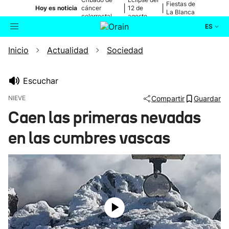
Fiestas de
|
|
Hoy es noticia
cáncer
12 de
La Blanca
colorrectal
agosto
ES
Inicio
Actualidad
Sociedad
Actualidad
Buscador
Política
Escuchar
NIEVE
Compartir
Guardar
Cultura
Caen las primeras nevadas
en las cumbres vascas
Ikusmiran
Eguraldia