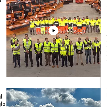
l
glo