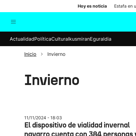
Hoy es noticia
Estafa en 
Actualidad
Política
Cul
Actualidad
Política
Cultura
Ikusmiran
Eguraldia
Sociedad
Elecciones
Economía
Inicio
Invierno
Internacional
Invierno
11/11/2024 - 18:03
El dispositivo de vialidad invernal
navarro cuenta con 384 personas 