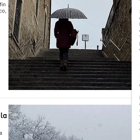
fin
co,
 la
a