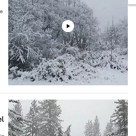
de
el