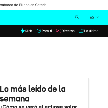
mbarco de Elkano en Getaria
ES
dia
Klisk
Para ti
Directos
Lo último
Klisk
Directos
Para ti
Lo último
Lo más leído de la
semana
¿Cómo se verá el eclipse solar