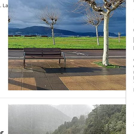
. La
or