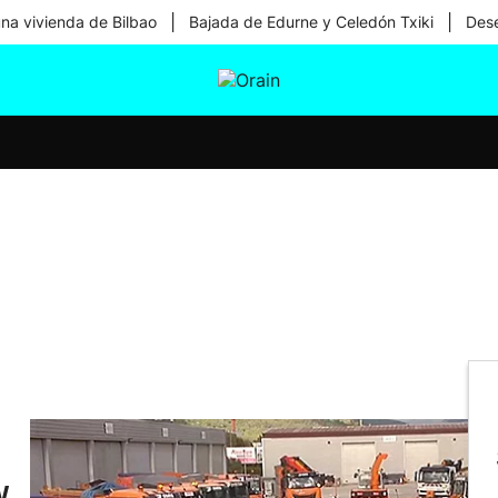
|
|
una vivienda de Bilbao
Bajada de Edurne y Celedón Txiki
Dese
tura
Ikusmiran
Egural
Salud
Tecnología
y