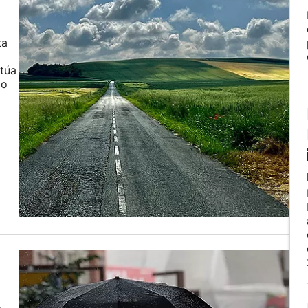
ta
itúa
do