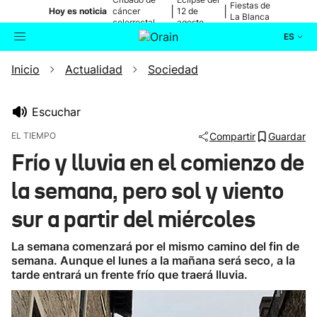
Fiestas de
|
|
Hoy es noticia
cáncer
12 de
La Blanca
colorrectal
agosto
ES
Inicio
Actualidad
Sociedad
Actualidad
Buscador
Política
Escuchar
EL TIEMPO
Compartir
Guardar
Cultura
Frío y lluvia en el comienzo de
la semana, pero sol y viento
Ikusmiran
sur a partir del miércoles
Eguraldia
La semana comenzará por el mismo camino del fin de
semana. Aunque el lunes a la mañana será seco, a la
tarde entrará un frente frío que traerá lluvia.