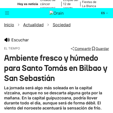
Fiestas de
|
|
Hoy es noticia
cáncer
12 de
La Blanca
colorrectal
agosto
ES
Inicio
Actualidad
Sociedad
Actualidad
Buscador
Política
Escuchar
EL TIEMPO
Compartir
Guardar
Cultura
Ambiente fresco y húmedo
para Santo Tomás en Bilbao y
Ikusmiran
San Sebastián
Eguraldia
La jornada será algo más soleada en la capital
vizcaína, aunque no se descarta alguna gota por la
mañana. En la capital guipuzcoana, podría llover
durante todo el día, aunque será de forma débil. El
viento del noroeste acentuará la sensación de frío.