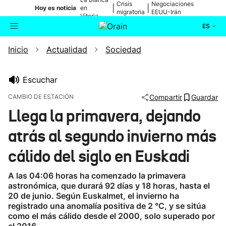
Crisis
Negociaciones
|
|
Hoy es noticia
en
migratoria
EEUU-Irán
Vitoria-
Gasteiz
ES
Inicio
Actualidad
Sociedad
Actualidad
Buscador
Política
Escuchar
CAMBIO DE ESTACIÓN
Compartir
Guardar
Cultura
Llega la primavera, dejando
atrás al segundo invierno más
Ikusmiran
cálido del siglo en Euskadi
Eguraldia
A las 04:06 horas ha comenzado la primavera
astronómica, que durará 92 días y 18 horas, hasta el
20 de junio. Según Euskalmet, el invierno ha
registrado una anomalía positiva de 2 °C, y se sitúa
como el más cálido desde el 2000, solo superado por