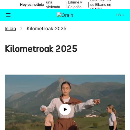
una
Edurne y
|
|
Hoy es noticia
de Elkano en
vivienda
Celedón
Getaria
de Bilbao
Txiki
ES
Inicio
Kilometroak 2025
Actualidad
Buscador
Política
Kilometroak 2025
Cultura
Ikusmiran
Eguraldia