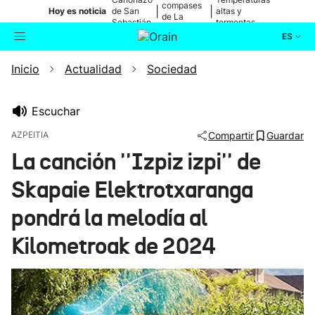
compases
|
|
Hoy es noticia
de San
altas y
de La
Sebastián
tormentas
Blanca
ES
Inicio
Actualidad
Sociedad
Actualidad
Buscador
Política
Escuchar
AZPEITIA
Compartir
Guardar
Cultura
La canción ''Izpiz izpi'' de
Skapaie Elektrotxaranga
Ikusmiran
pondrá la melodía al
Eguraldia
Kilometroak de 2024