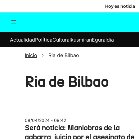
Hoy es noticia
Actualidad
Política
Cul
Actualidad
Política
Cultura
Ikusmiran
Eguraldia
Sociedad
Elecciones
Economía
Inicio
Ria de Bilbao
Internacional
Ria de Bilbao
08/04/2024 - 09:42
Será noticia: Maniobras de la
gabarra, juicio por el asesinato de