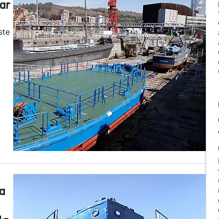
ar
ste
 a