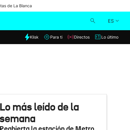
stas de La Blanca
ES
dia
Klisk
Para ti
Directos
Lo último
Klisk
Directos
Para ti
Lo último
Lo más leído de la
semana
Reabierta la estación de Metro