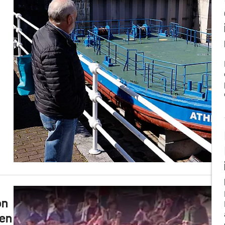
on
 en