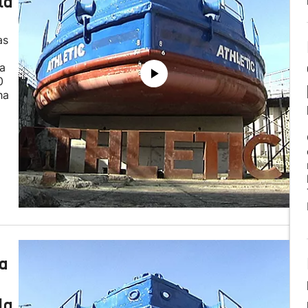
la
as
da
0
ha
 a
la