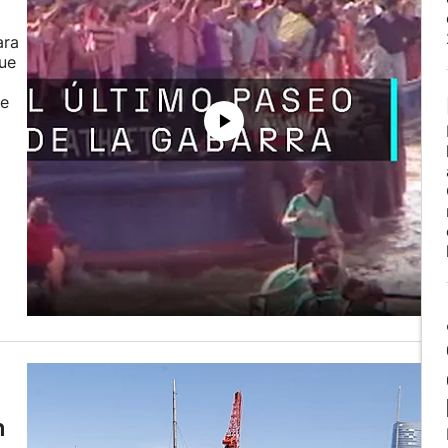
ara
Fue
de
n