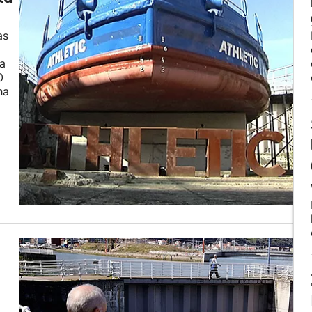
as
da
0
ha