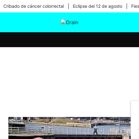
|
|
Cribado de cáncer colorrectal
Eclipse del 12 de agosto
Fie
tura
Ikusmiran
Egural
Salud
Tecnología