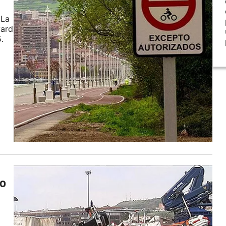
 La
vard
.
ao