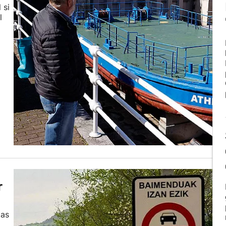
 si
l
r
tas