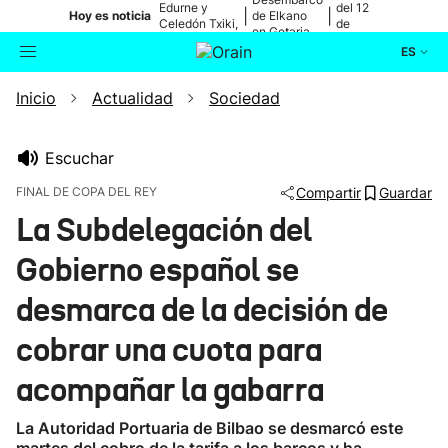
Edurne y
del 12
|
|
Hoy es noticia
de Elkano
Celedón Txiki,
de
en Getaria
en directo
agosto
ES
Inicio
Actualidad
Sociedad
Actualidad
Buscador
Política
Escuchar
FINAL DE COPA DEL REY
Compartir
Guardar
Cultura
La Subdelegación del
Gobierno español se
Ikusmiran
desmarca de la decisión de
Eguraldia
cobrar una cuota para
acompañar la gabarra
La Autoridad Portuaria de Bilbao se desmarcó este